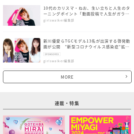
10代のカリスマ・ねお、生い立ちと人生のタ
ーニングポイント「動画投稿で人生がガラッ
と…」
girlswalker編集部
新川優愛らTGCモデル13名が出演する啓発動
画が公開 ”新型コロナウイルス感染症”拡大
防止呼びかけ
girlswalker編集部
MORE
連載・特集