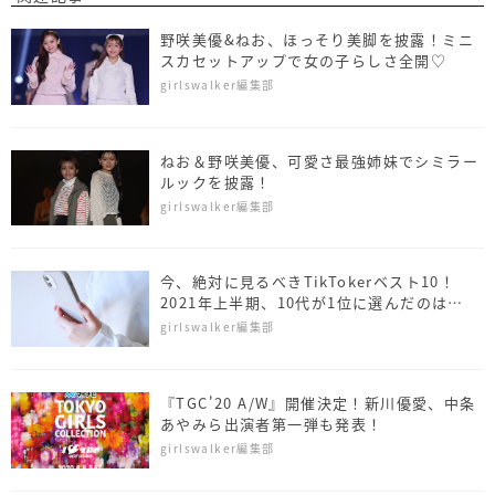
野咲美優&ねお、ほっそり美脚を披露！ミニ
スカセットアップで女の子らしさ全開♡
girlswalker編集部
ねお＆野咲美優、可愛さ最強姉妹でシミラー
ルックを披露！
girlswalker編集部
今、絶対に見るべきTikTokerベスト10！
2021年上半期、10代が1位に選んだのは…
girlswalker編集部
『TGC'20 A/W』開催決定！新川優愛、中条
あやみら出演者第一弾も発表！
girlswalker編集部