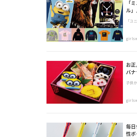
「ミ
ル」
Am
「ユニ
girl
お正
バナ
子供か
girl
毎日
性ボ