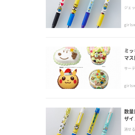
ジェッ
girl
ミッ
マス
サーテ
girl
数量
ザイ
消せる