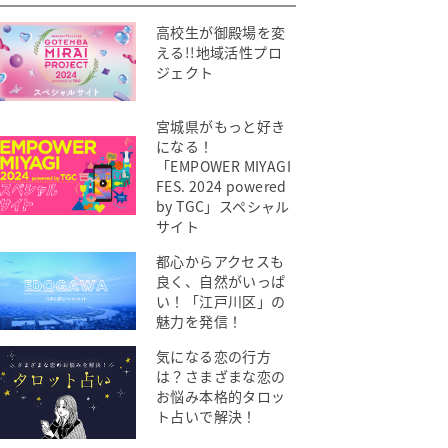
高校生が御殿場を変
える!!地域活性プロ
ジェクト
宮城県がもっと好き
になる！
「EMPOWER MIYAGI
FES. 2024 powered
by TGC」スペシャル
サイト
都心からアクセスも
良く、自然がいっぱ
い！「江戸川区」の
魅力を発信！
気になる恋の行方
は？さまざまな恋の
お悩み本格的タロッ
ト占いで解決！