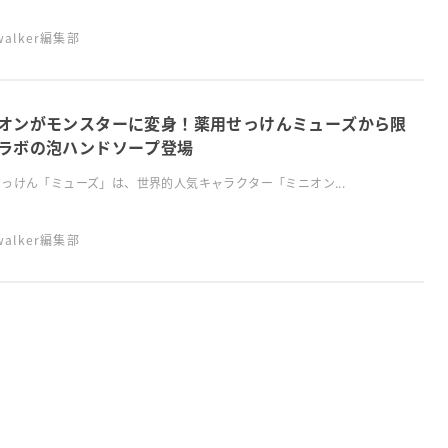
swalker編集部
オンがモンスターに変身！薬用せっけんミューズから限
ラボの泡ハンドソープ登場
っけん「ミューズ」は、世界的人気キャラクター「ミニオン...
swalker編集部