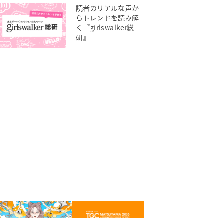
読者のリアルな声か
らトレンドを読み解
く『girlswalker総
研』