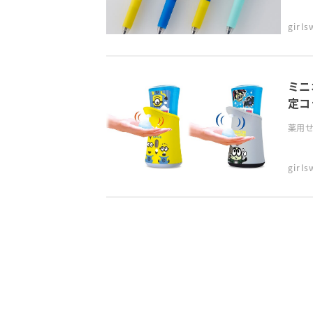
girl
ミニ
定コ
薬用せ
girl