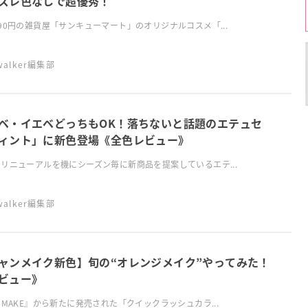
ズレ色なしで超優秀！
90円の雑貨屋「サンキューマート」のオリジナルコスメ「...
swalker編集部
ベ・イエベどっちもOK！落ちないと話題のエテュセ
ィント」に新色登場《全色レビュー》
リニューアルを機にシーズン毎に新商品を提案しているエテ...
swalker編集部
ャンメイク新色】旬の“オレンジメイク”やってみた！
ビュー》
NMAKE』から新たに発売された「クイックラッシュカラ...