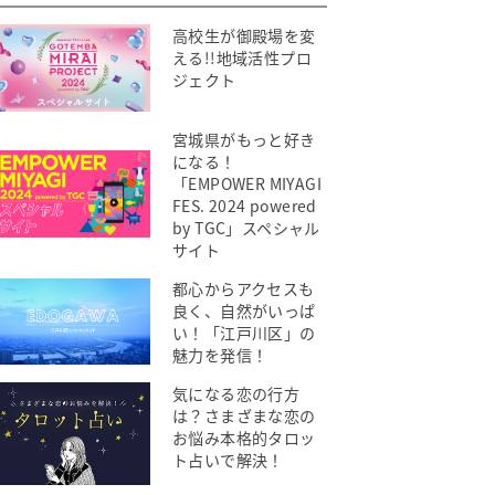
高校生が御殿場を変
える!!地域活性プロ
ジェクト
宮城県がもっと好き
になる！
「EMPOWER MIYAGI
FES. 2024 powered
by TGC」スペシャル
サイト
都心からアクセスも
良く、自然がいっぱ
い！「江戸川区」の
魅力を発信！
気になる恋の行方
は？さまざまな恋の
お悩み本格的タロッ
ト占いで解決！