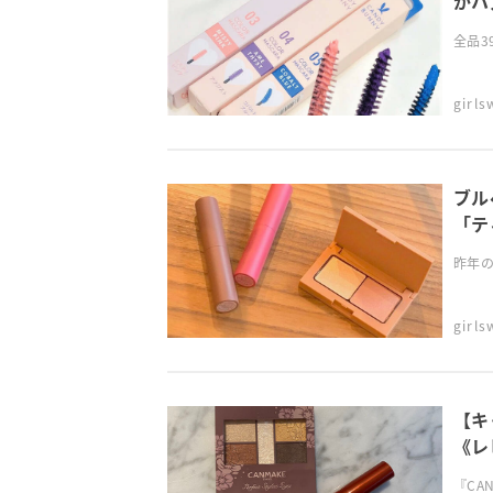
がハ
全品3
girl
ブル
「テ
昨年の
girl
【キ
《レ
『CA