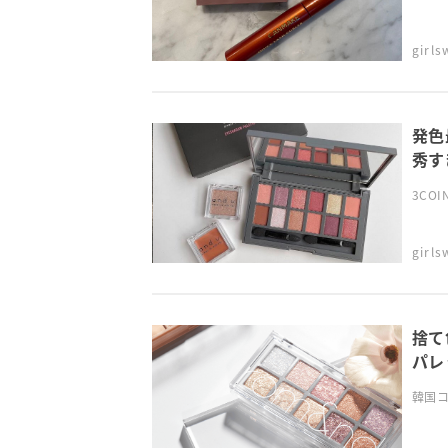
girl
発色
秀す
3CO
girl
捨て
パレ
韓国コ