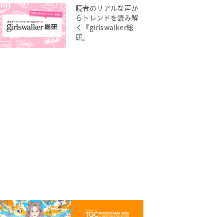
読者のリアルな声か
らトレンドを読み解
く『girlswalker総
研』