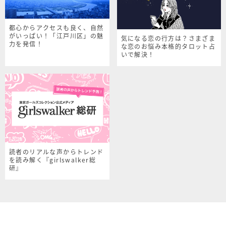
都心からアクセスも良く、自然
がいっぱい！「江戸川区」の魅
気になる恋の行方は？さまざま
力を発信！
な恋のお悩み本格的タロット占
いで解決！
読者のリアルな声からトレンド
を読み解く『girlswalker総
研』