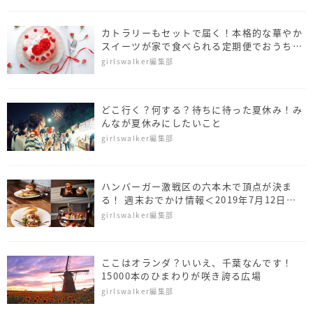
カトラリーもセットで届く！本格的な華やか
スイーツが家で食べられる定期便でおうちカ
フェを
girlswalker編集部
どこ行く？何する？待ちに待った夏休み！み
んなが夏休みにしたいこと
girlswalker編集部
ハンバーガー激戦区の六本木で頂点が決ま
る！ 週末おでかけ情報＜2019年7月12日～
14日＞
girlswalker編集部
ここはオランダ？いいえ、千葉なんです！
15000本のひまわりが咲き誇る広場
girlswalker編集部