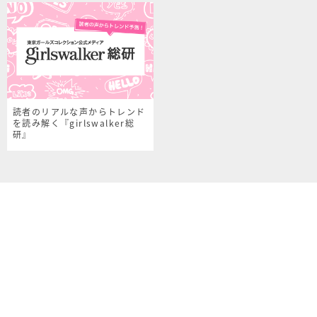
読者のリアルな声からトレンド
を読み解く『girlswalker総
研』