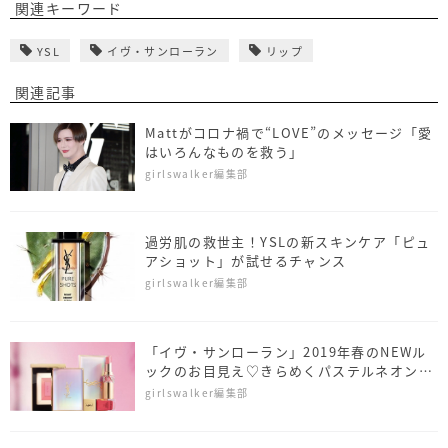
関連キーワード
YSL
イヴ・サンローラン
リップ
関連記事
Mattがコロナ禍で“LOVE”のメッセージ「愛
はいろんなものを救う」
girlswalker編集部
過労肌の救世主！YSLの新スキンケア「ピュ
アショット」が試せるチャンス
girlswalker編集部
「イヴ・サンローラン」2019年春のNEWル
ックのお目見え♡きらめくパステルネオンの
世界へようこそ
girlswalker編集部