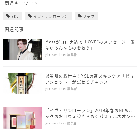
関連キーワード
YSL
イヴ・サンローラン
リップ
関連記事
Mattがコロナ禍で“LOVE”のメッセージ「愛
はいろんなものを救う」
girlswalker編集部
過労肌の救世主！YSLの新スキンケア「ピュ
アショット」が試せるチャンス
girlswalker編集部
「イヴ・サンローラン」2019年春のNEWル
ックのお目見え♡きらめくパステルネオンの
世界へようこそ
girlswalker編集部