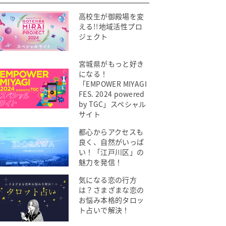
高校生が御殿場を変
える!!地域活性プロ
ジェクト
宮城県がもっと好き
になる！
「EMPOWER MIYAGI
FES. 2024 powered
by TGC」スペシャル
サイト
都心からアクセスも
良く、自然がいっぱ
い！「江戸川区」の
魅力を発信！
気になる恋の行方
は？さまざまな恋の
お悩み本格的タロッ
ト占いで解決！