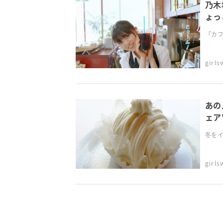
乃木
ょっ
「カフ
girl
あの
ェア
冬をイ
girl