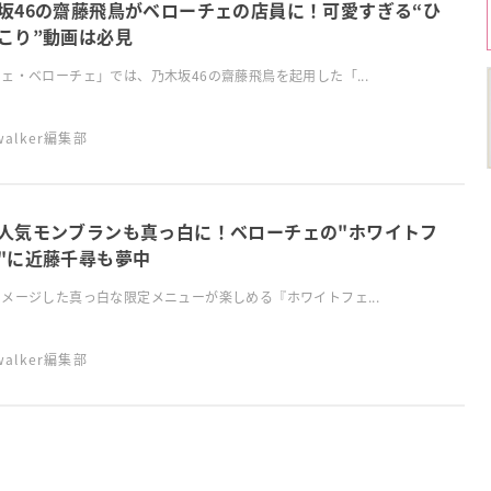
坂46の齋藤飛鳥がベローチェの店員に！可愛すぎる“ひ
こり”動画は必見
ェ・ベローチェ」では、乃木坂46の齋藤飛鳥を起用した「...
swalker編集部
人気モンブランも真っ白に！ベローチェの"ホワイトフ
"に近藤千尋も夢中
メージした真っ白な限定メニューが楽しめる『ホワイトフェ...
swalker編集部