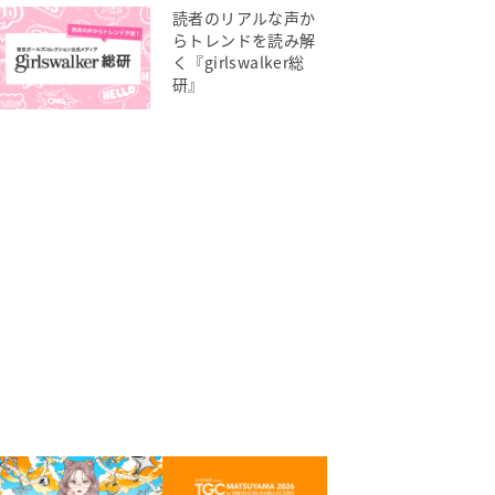
読者のリアルな声か
らトレンドを読み解
く『girlswalker総
研』