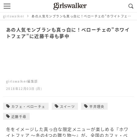
girlswalker
あの人気モンブランも真っ白に！ベローチェの"ホワイトフェア"に近藤千尋も夢中
あの人気モンブランも真っ白に！ベローチェの”ホワイ
トフェア”に近藤千尋も夢中
girlswalker編集部
2018年12月03日 (月)
カフェ・ベローチェ
スイーツ
平井理央
近藤千尋
冬をイメージした真っ白な限定メニューが楽しめる『ホワ
イトフェア ～冬の4つの贈り物～』が、全国のカフェ・ベ