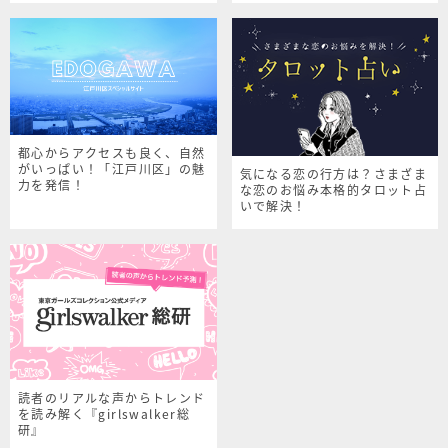
都心からアクセスも良く、自然
がいっぱい！「江戸川区」の魅
気になる恋の行方は？さまざま
力を発信！
な恋のお悩み本格的タロット占
いで解決！
読者のリアルな声からトレンド
を読み解く『girlswalker総
研』