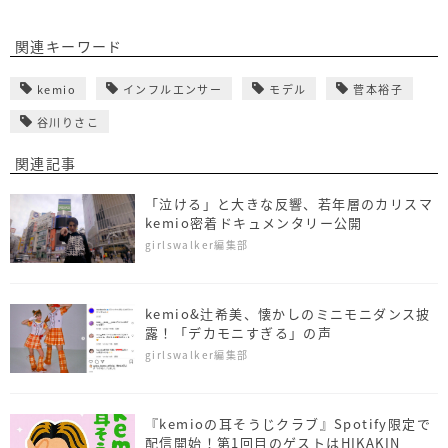
関連キーワード
kemio
インフルエンサー
モデル
菅本裕子
谷川りさこ
関連記事
「泣ける」と大きな反響、若年層のカリスマ
kemio密着ドキュメンタリー公開
girlswalker編集部
kemio&辻希美、懐かしのミニモニダンス披
露！「デカモニすぎる」の声
girlswalker編集部
『kemioの耳そうじクラブ』Spotify限定で
配信開始！第1回目のゲストはHIKAKIN