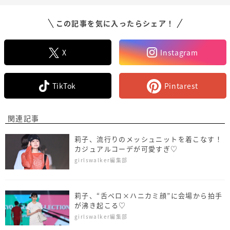
この記事を気に入ったらシェア！
X
Instagram
TikTok
Pintarest
関連記事
莉子、流行りのメッシュニットを着こなす！
カジュアルコーデが可愛すぎ♡
girlswalker編集部
莉子、“舌ペロ×ハニカミ顔”に会場から拍手
が沸き起こる♡
girlswalker編集部