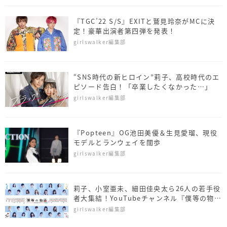
『TGC’22 S/S』EXITと鷲見玲奈がMCに決
定！豪華出演者第四弾を発表！
girlswalker編集部
“SNS時代の新ヒロイン”莉子、高校時代のエ
ピソード告白！「卒業したくなかった…」
girlswalker編集部
『Popteen』OG池田美優＆生見愛瑠、現役
モデルとランウェイを闊歩
girlswalker編集部
莉子、小室亜未、細田佳央太ら26人の若手役
者大集結！YouTubeチャンネル『僕等の物
語』開設
girlswalker編集部