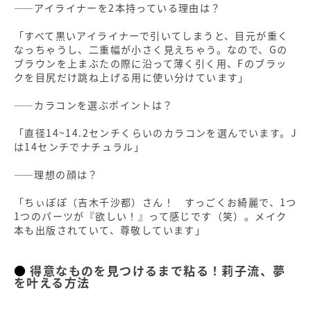
――アイライナーを2本持っている理由は？
「すべて黒いアイライナーで引いてしまうと、目元が重く
なっちゃうし、二重幅が小さく見えちゃう。なので、Gの
ブラウンを上まぶたの際に沿って薄く引く用、Fのブラッ
クを目尻だけ跳ね上げる用に使い分けています」
――カラコンを選ぶポイントは？
「直径14~14.2センチくらいのカラコンを選んでいます。J
は14センチでナチュラル」
――理想の顔は？
「ちぃぽぽ（吉木千沙都）さん！ すっごくお綺麗で、1つ
1つのパーツが『欲しい！』って感じです（笑）。メイク
本も出版されていて、尊敬しています」
得意なものを見つけるまで粘る！莉子流、夢
を叶える方法