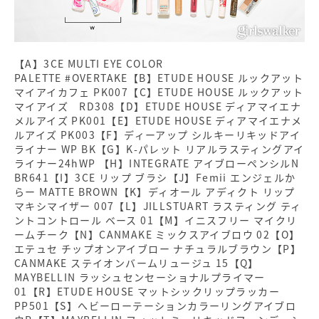
【A】3CE MULTI EYE COLOR
PALETTE #OVERTAKE【B】ETUDE HOUSE ルックアット
マイアイカフェ PK007【C】ETUDE HOUSE ルックアット
マイアイズ RD308【D】ETUDE HOUSE ディアマイエナ
メルアイズ PK001【E】ETUDE HOUSE ディアマイエナメ
ルアイズ PK003【F】ディーアップ シルキーリキッドアイ
ライナー WP BK【G】K-パレット リアルラスティングアイ
ライナー24hWP 【H】INTEGRATE アイブローペンシルN
BR641【I】3CE リップ ブラシ【J】Femii エンジェルか
らー MATTE BROWN【K】ディオール アディクト リップ
マキシマイザー 007【L】JILLSTUART ラスティング ティ
ントコントロール ベース 01【M】イニスフリー マイクリ
ームチーク【N】CANMAKE ミックスアイブロウ 02【O】
エテュセ チップオンアイブロー ナチュラルブラウン【P】
CANMAKE ステイオンバームリュージュ 15【Q】
MAYBELLIN ラッシュセンセーショナルプライマー
01【R】ETUDE HOUSE マットシックリップラッカー
PP501【S】へビーローテーションカラーリングアイブロ