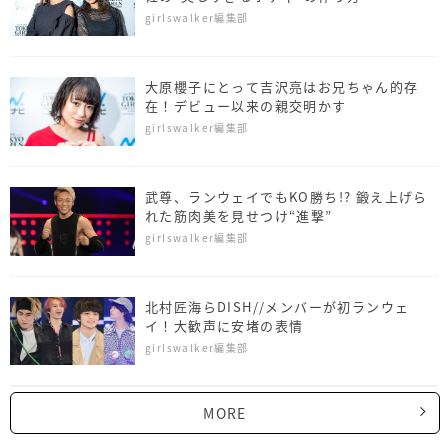
girlswalker編集部
大原櫻子にとって吉沢亮はお兄ちゃん的存
在！デビュー以来の親交明かす
girlswalker編集部
武尊、ランウェイでもKO勝ち!? 鍛え上げら
れた筋肉美を見せつけ“進撃”
girlswalker編集部
北村匠海らDISH//メンバーが初ランウェ
イ！大歓声に安堵の表情
girlswalker編集部
MORE