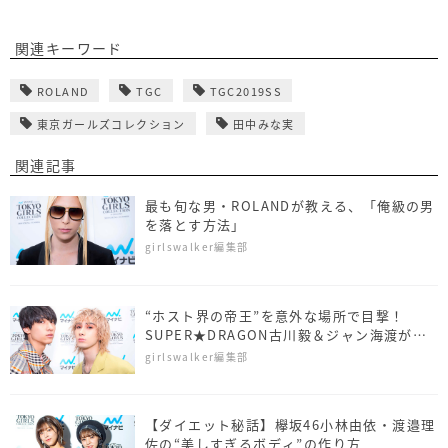
関連キーワード
ROLAND
TGC
TGC2019SS
東京ガールズコレクション
田中みな実
関連記事
最も旬な男・ROLANDが教える、「俺級の男
を落とす方法」
girlswalker編集部
“ホスト界の帝王”を意外な場所で目撃！
SUPER★DRAGON古川毅＆ジャン海渡が
TGC裏で大興奮
girlswalker編集部
【ダイエット秘話】欅坂46小林由依・渡邉理
佐の“美しすぎるボディ”の作り方