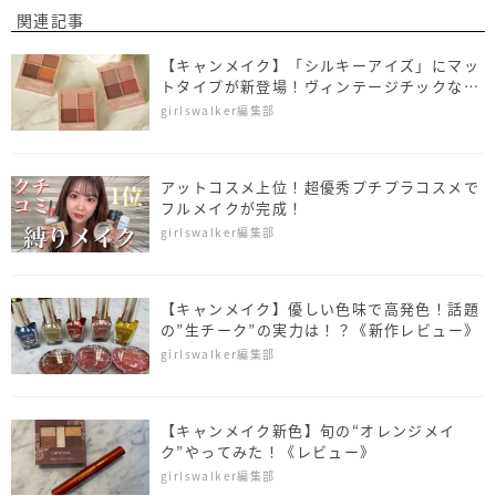
関連記事
【キャンメイク】「シルキーアイズ」にマッ
トタイプが新登場！ヴィンテージチックな花
柄モチーフにも注目♡
girlswalker編集部
アットコスメ上位！超優秀プチプラコスメで
フルメイクが完成！
girlswalker編集部
【キャンメイク】優しい色味で高発色！話題
の”生チーク”の実力は！？《新作レビュー》
girlswalker編集部
【キャンメイク新色】旬の“オレンジメイ
ク”やってみた！《レビュー》
girlswalker編集部