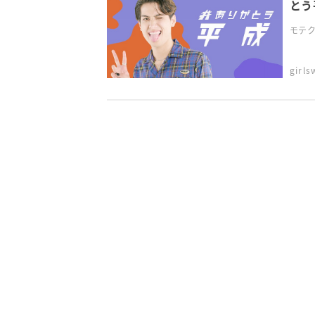
とう
モテク
girl