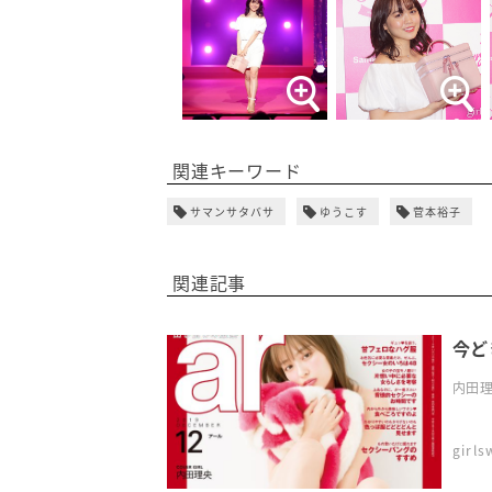
関連キーワード
サマンサタバサ
ゆうこす
菅本裕子
関連記事
今ど
内田理
girl