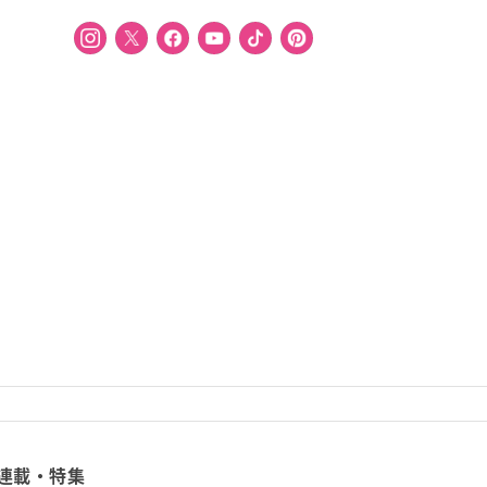
連載・特集