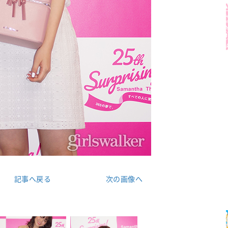
記事へ戻る
次の画像へ