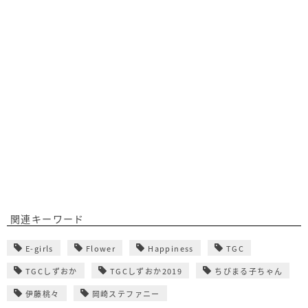
関連キーワード
E-girls
Flower
Happiness
TGC
TGCしずおか
TGCしずおか2019
ちびまる子ちゃん
伊藤桃々
岡崎ステファニー