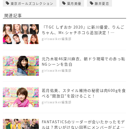
東京ガールズコレクション
葉月美優
藤井夏恋
関連記事
『TGC しずおか 2020』に新川優愛、りんご
ちゃん、Mr.シャチホコら追加決定！
SUPER★DRAGONはTGC初ライブ披露！
girlswalker編集部
元乃木坂46深川麻衣、朝ドラ現場での赤っ恥
NGシーンを告白
girlswalker編集部
若月佑美、スタイル維持の秘密は肉600gを食
べる”開放日”を設けること！
girlswalker編集部
FANTASTICSのリーダーが会いたかったモデ
ルは？思いがけない回答にメンバーがどよめ