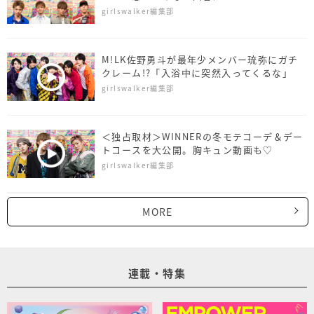
く
girlswalker編集部
M!LK佐野勇斗が最年少メンバー琉弥にガチ
クレーム!?「入浴中に突然入ってくるな」
girlswalker編集部
＜独占取材＞WINNERの冬モテコーデ＆デー
トコースを大公開。胸キュン動画も♡
girlswalker編集部
MORE
連載・特集