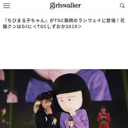
『ちびまる子ちゃん』がTGC静岡のランウェイに登場！花
輪クンはDJに＜TGCしずおか2019＞