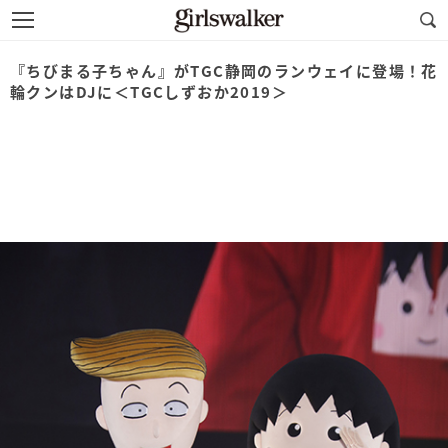
『ちびまる子ちゃん』がTGC静岡のランウェイに登場！花
輪クンはDJに＜TGCしずおか2019＞