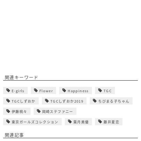
関連キーワード
E-girls
Flower
Happiness
TGC
TGCしずおか
TGCしずおか2019
ちびまる子ちゃん
伊藤桃々
岡崎ステファニー
東京ガールズコレクション
葉月美優
藤井夏恋
関連記事