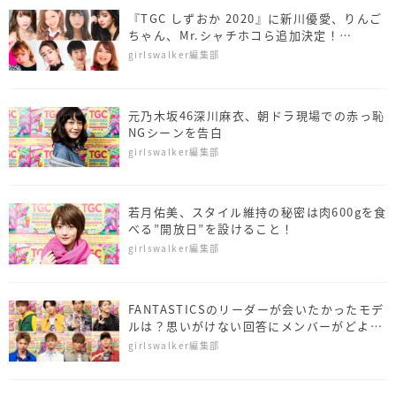
『TGC しずおか 2020』に新川優愛、りんご
ちゃん、Mr.シャチホコら追加決定！
SUPER★DRAGONはTGC初ライブ披露！
girlswalker編集部
元乃木坂46深川麻衣、朝ドラ現場での赤っ恥
NGシーンを告白
girlswalker編集部
若月佑美、スタイル維持の秘密は肉600gを食
べる”開放日”を設けること！
girlswalker編集部
FANTASTICSのリーダーが会いたかったモデ
ルは？思いがけない回答にメンバーがどよめ
く
girlswalker編集部