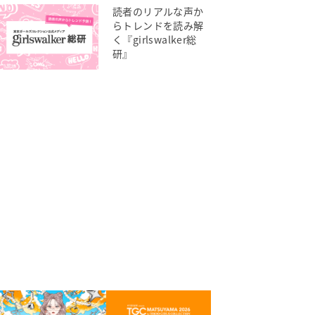
読者のリアルな声か
らトレンドを読み解
く『girlswalker総
研』