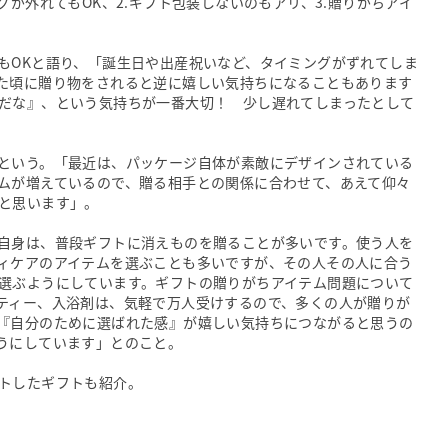
グが外れてもOK、2.ギフト包装しないのもアリ、3.贈りがちアイ
もOKと語り、「誕生日や出産祝いなど、タイミングがずれてしま
た頃に贈り物をされると逆に嬉しい気持ちになることもあります
だな』、という気持ちが一番大切！ 少し遅れてしまったとして
という。「最近は、パッケージ自体が素敵にデザインされている
ムが増えているので、贈る相手との関係に合わせて、あえて仰々
と思います」。
自身は、普段ギフトに消えものを贈ることが多いです。使う人を
ィケアのアイテムを選ぶことも多いですが、その人その人に合う
選ぶようにしています。ギフトの贈りがちアイテム問題について
ティー、入浴剤は、気軽で万人受けするので、多くの人が贈りが
『自分のために選ばれた感』が嬉しい気持ちにつながると思うの
うにしています」とのこと。
トしたギフトも紹介。