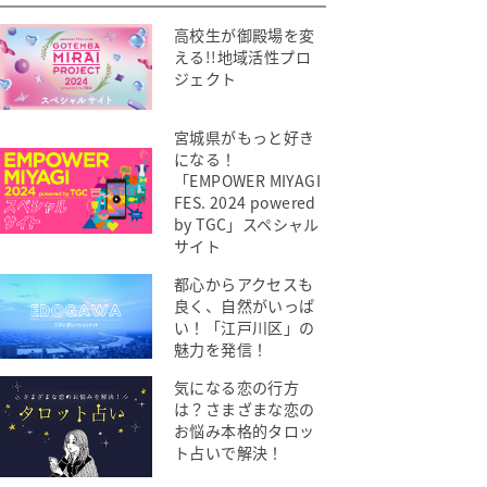
高校生が御殿場を変
える!!地域活性プロ
ジェクト
宮城県がもっと好き
になる！
「EMPOWER MIYAGI
FES. 2024 powered
by TGC」スペシャル
サイト
都心からアクセスも
良く、自然がいっぱ
い！「江戸川区」の
魅力を発信！
気になる恋の行方
は？さまざまな恋の
お悩み本格的タロッ
ト占いで解決！