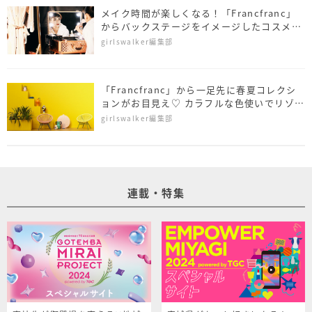
メイク時間が楽しくなる！「Francfranc」
からバックステージをイメージしたコスメグ
ッズ登場
girlswalker編集部
「Francfranc」から一足先に春夏コレクシ
ョンがお目見え♡ カラフルな色使いでリゾー
ト気分
girlswalker編集部
連載・特集