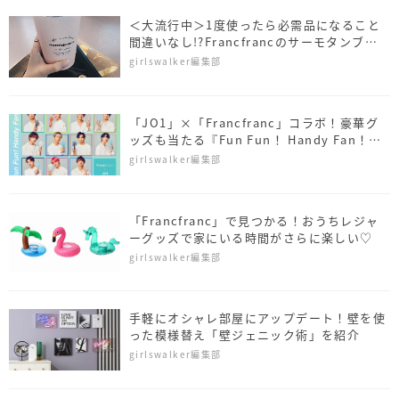
＜大流行中＞1度使ったら必需品になること
間違いなし!?Francfrancのサーモタンブラ
ーが人気のワケとは？
girlswalker編集部
「JO1」×「Francfranc」コラボ！豪華グ
ッズも当たる『Fun Fun！ Handy Fan！』
プロジェクト
girlswalker編集部
「Francfranc」で見つかる！おうちレジャ
ーグッズで家にいる時間がさらに楽しい♡
girlswalker編集部
手軽にオシャレ部屋にアップデート！壁を使
った模様替え「壁ジェニック術」を紹介
girlswalker編集部