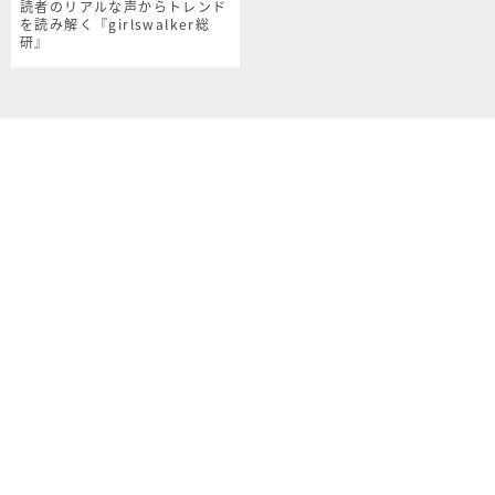
読者のリアルな声からトレンド
を読み解く『girlswalker総
研』