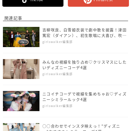
関連記事
吉柳咲良、白雪姫衣装で劇中歌を披露！津田
篤宏（ダイアン）、初生歌唱に大喜び、吹替
キャスト3人を新たに発表
girlswalker編集部
みんなの視線を独り占め♡クリスマスにした
いディズニーコーデ4選
girlswalker編集部
ニコイチコーデで視線を集めちゃお♡ディズ
ニーシミラールック4選
girlswalker編集部
○○合わせでインスタ映えっ！“ディズニ