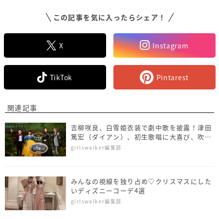
この記事を気に入ったらシェア！
X
Instagram
TikTok
Pintarest
関連記事
吉柳咲良、白雪姫衣装で劇中歌を披露！津田
篤宏（ダイアン）、初生歌唱に大喜び、吹替
キャスト3人を新たに発表
girlswalker編集部
みんなの視線を独り占め♡クリスマスにした
いディズニーコーデ4選
girlswalker編集部