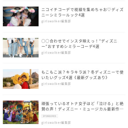
ニコイチコーデで視線を集めちゃお♡ディズ
ニーシミラールック4選
girlswalker編集部
○○合わせでインスタ映えっ！“ディズニ
ー”おすすめシミラーコーデ4選
girlswalker編集部
もこもこ派？キラキラ派？冬ディズニーで使
いたいグッズ4選《最新グッズあり》
girlswalker編集部
頑張っているオトナ女子ほど「泣ける」と絶
賛の声！ディズニー・ミュージカル最新作
『ミラベルと魔法だらけの家』最速レビュー
girlswalker編集部