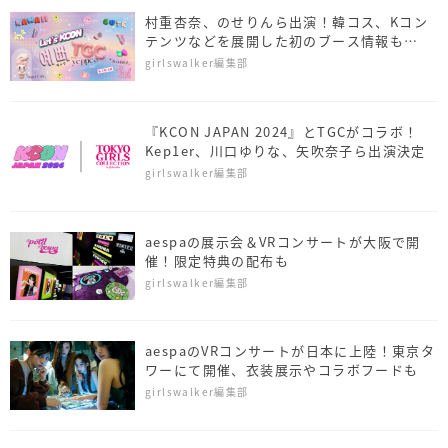
村重杏奈、のせりんら出演！韓コス、Kコン
テンツなどを展開した初のブース情報も
『KCON JAPAN 2024×TGC』
girlswalker編集部
『KCON JAPAN 2024』とTGCがコラボ！
Kep1er、川口ゆりな、矢吹奈子ら出演決定
girlswalker編集部
aespaの展示会＆VRコンサートが大阪で開
催！限定特典の配布も
girlswalker編集部
aespaのVRコンサートが日本に上陸！東京タ
ワーにて開催、衣装展示やコラボフードも
girlswalker編集部