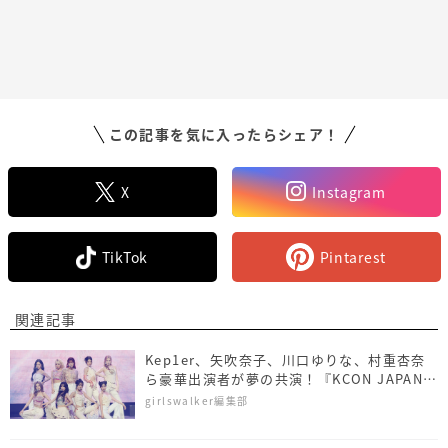
この記事を気に入ったらシェア！
X
Instagram
TikTok
Pintarest
関連記事
Kep1er、矢吹奈子、川口ゆりな、村重杏奈
ら豪華出演者が夢の共演！『KCON JAPAN
2024×TGC』
girlswalker編集部