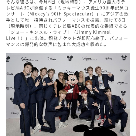
そんな彼らは、今月6日（現地時刻）、アメリカ最大のテ
レビ局ABCが開催する「ミッキーマウス誕生90周年記念コ
ンサート（Mickey’s 90th Spectacular）」にアジアの歌
手として唯一招待されパフォーマンスを披露。続けて8日
（現地時刻）、同じくテレビ局ABCの代表的な番組である
「ジミー・キンメル・ライブ！（Jimmy Kimmel
Live！）」に出演。観覧チケットが即配布終了、パフォー
マンスは爆発的な歓声に包まれ大成功を収めた。