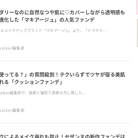
ダリーなのに自然なつや肌に♡カバーしながら透明感も
進化した「マキアージュ」の人気ファンデ
ルメイクアップブランド「マキアージュ」より、「ドラマテ...
swalker編集部
使ってる？」の質問殺到！テクいらずでツヤが宿る美肌
れる「クッションファンデ」
lswalker編集部が、独断と偏見で読者の方に推した...
swalker編集部
クによるメイク崩れも防止！セザンヌの新作ファンデは