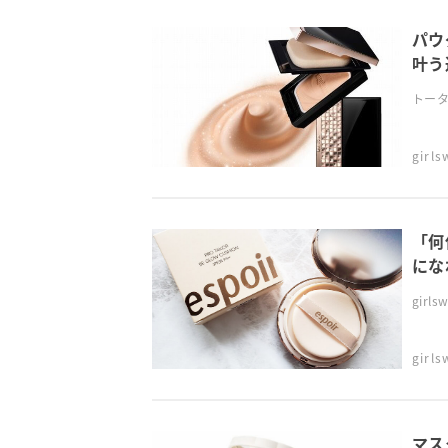
パウ
叶う
トータ
girl
「何
にな
gir
girl
マス