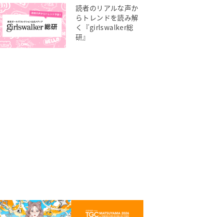
読者のリアルな声か
らトレンドを読み解
く『girlswalker総
研』