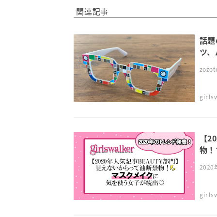
関連記事
話題
ツ、
zoz
girl
【2
物！
202
girl