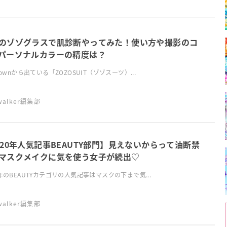
のゾゾグラスで肌診断やってみた！使い方や撮影のコ
パーソナルカラーの精度は？
otownから出ている「ZOZOSUIT（ゾゾスーツ）...
swalker編集部
020年人気記事BEAUTY部門】見えないからって油断禁
マスクメイクに気を使う女子が続出♡
0年のBEAUTYカテゴリの人気記事はマスクの下まで気...
swalker編集部