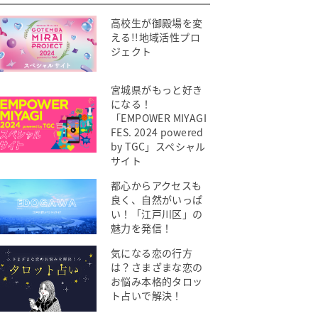
高校生が御殿場を変
える!!地域活性プロ
ジェクト
宮城県がもっと好き
になる！
「EMPOWER MIYAGI
FES. 2024 powered
by TGC」スペシャル
サイト
都心からアクセスも
良く、自然がいっぱ
い！「江戸川区」の
魅力を発信！
気になる恋の行方
は？さまざまな恋の
お悩み本格的タロッ
ト占いで解決！