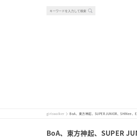
girlswalker
BoA、東方神起、SUPER JUNIOR、SHINe
BoA、東方神起、SUPER JU