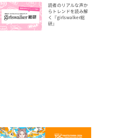
読者のリアルな声か
らトレンドを読み解
く『girlswalker総
研』