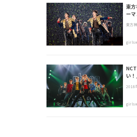
東方
ーマ
東方神
girl
NC
い！
201
girl