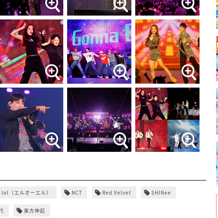
lol（エルオーエル）
NCT
Red Velvet
SHINee
代
東方神起