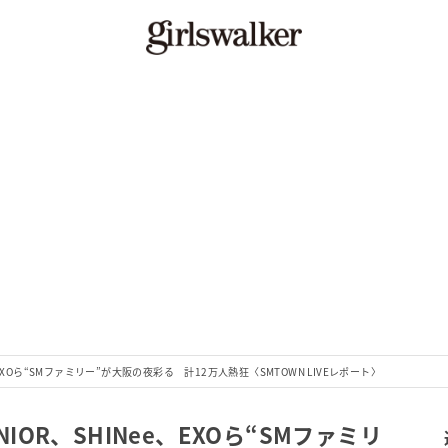
e、EXOら“SMファミリー”が大阪の夜彩る 計12万人熱狂〈SMTOWN LIVEレポート〉
NIOR、SHINee、EXOら“SMファミリ