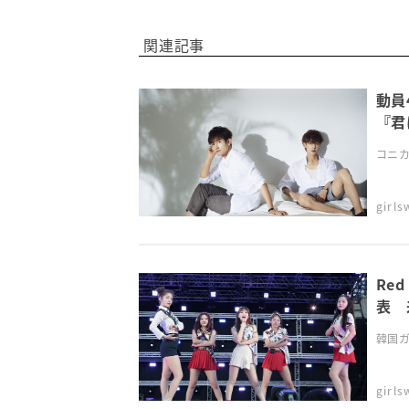
関連記事
動員
『君
コニカミ
girl
Re
表 
韓国ガー
girl