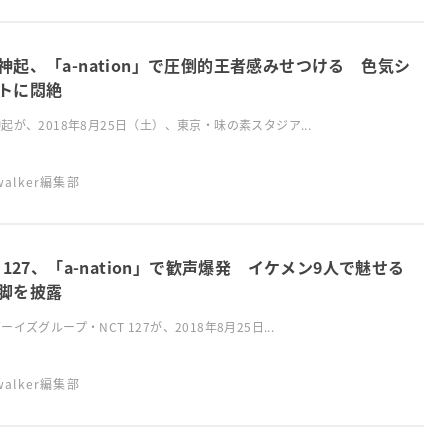
神起、「a-nation」で圧倒的王者感みせつける 色気シ
トに悶絶
起が、2018年8月25日（土）、東京・味の素スタジア...
swalker編集部
T 127、「a-nation」で歓声爆発 イケメン9人で魅せる
脚を披露
ーイズグループ・NCT 127が、2018年8月25日...
swalker編集部