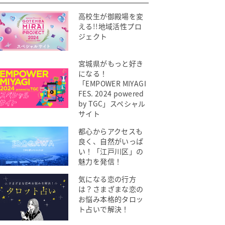
高校生が御殿場を変
える!!地域活性プロ
ジェクト
宮城県がもっと好き
になる！
「EMPOWER MIYAGI
FES. 2024 powered
by TGC」スペシャル
サイト
都心からアクセスも
良く、自然がいっぱ
い！「江戸川区」の
魅力を発信！
気になる恋の行方
は？さまざまな恋の
お悩み本格的タロッ
ト占いで解決！