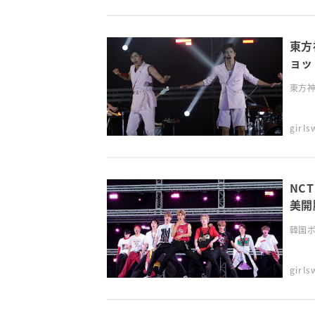
東方
ョッ
東方神
girl
NC
美開
韓国ボ
girl