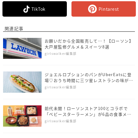
TikTok
Pintarest
関連記事
お願いだから全国販売して…！【ローソン】
大戸屋監修グルメ＆スイーツ8選
girlswalker編集部
ジョエルロブションのパンがUberEatsに登
場♡おうち時間に三ツ星レストランの味が楽
しめる
girlswalker編集部
前代未聞！ローソンストア100とコラボで
「ベビースターラーメン」が6品の食事メニ
ューに
girlswalker編集部