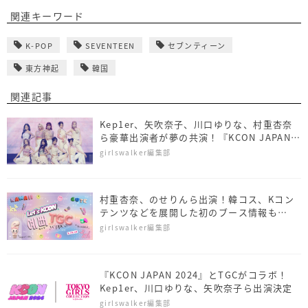
関連キーワード
K-POP
SEVENTEEN
セブンティーン
東方神起
韓国
関連記事
Kep1er、矢吹奈子、川口ゆりな、村重杏奈
ら豪華出演者が夢の共演！『KCON JAPAN
2024×TGC』
girlswalker編集部
村重杏奈、のせりんら出演！韓コス、Kコン
テンツなどを展開した初のブース情報も
『KCON JAPAN 2024×TGC』
girlswalker編集部
『KCON JAPAN 2024』とTGCがコラボ！
Kep1er、川口ゆりな、矢吹奈子ら出演決定
girlswalker編集部