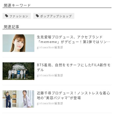
関連キーワード
ファッション
ポップアップショップ
関連記事
生見愛瑠プロデュース、アクセブランド
「mememe」がデビュー！第1弾ではリング
など25アイテムを発売
girlswalker編集部
BTS着用、自然をモチーフにしたFILA新作モ
デル
girlswalker編集部
近藤千尋プロデュース！ノンストレスな着心
地の“美容パジャマ”が登場
girlswalker編集部