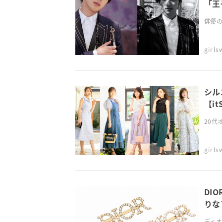
「王
俳優の
girl
シル
【it
20代
girl
DI
りな
ディオ