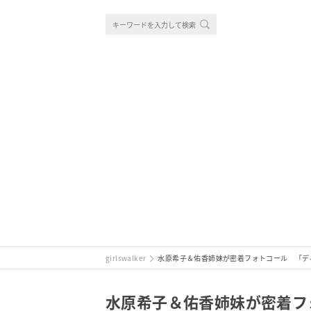
girlswalker
水原希子＆佑香姉妹が密着フォトコール 「ディ
水原希子＆佑香姉妹が密着フォ