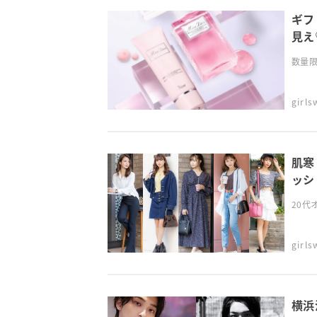
ギフ
見え
数量限
girl
肌寒
ッシ
20代
girl
横浜