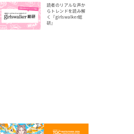
読者のリアルな声か
らトレンドを読み解
く『girlswalker総
研』