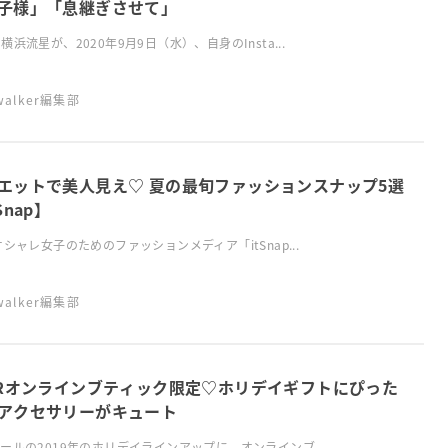
子様」「息継ぎさせて」
横浜流星が、2020年9月9日（水）、自身のInsta...
swalker編集部
エットで美人見え♡ 夏の最旬ファッションスナップ5選
Snap】
オシャレ女子のためのファッションメディア「itSnap...
swalker編集部
ORオンラインブティック限定♡ホリデイギフトにぴった
アクセサリーがキュート
ールの2019年のホリデイラインアップに、オンラインブ...