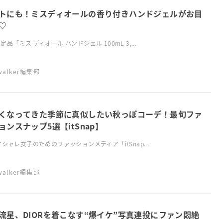
トにも！ミスディオールの香り付きハンドジェルがお目
♡
定品「ミス ディオール ハンドジェル 100mL 3,...
swalker編集部
くなってきた季節に真似したい秋っぽコーデ！最旬ファ
ョンスナップ5選【itSnap】
オシャレ女子のためのファッションメディア「itSnap...
swalker編集部
流星、DIORを着こなす“爆イケ”写真連投にファン悶絶