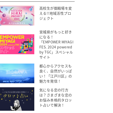
高校生が御殿場を変
える!!地域活性プロ
ジェクト
宮城県がもっと好き
になる！
「EMPOWER MIYAGI
FES. 2024 powered
by TGC」スペシャル
サイト
都心からアクセスも
良く、自然がいっぱ
い！「江戸川区」の
魅力を発信！
気になる恋の行方
は？さまざまな恋の
お悩み本格的タロッ
ト占いで解決！