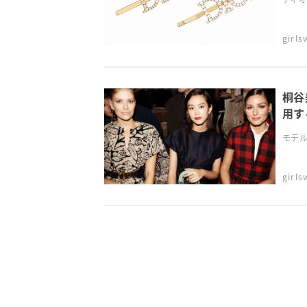
girl
桐谷
用す
モデル
girl