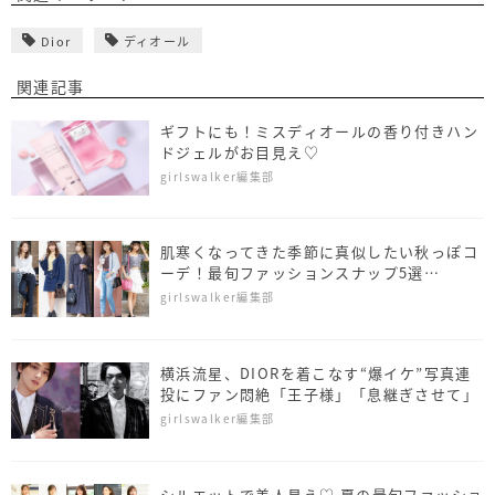
Dior
ディオール
関連記事
ギフトにも！ミスディオールの香り付きハン
ドジェルがお目見え♡
girlswalker編集部
肌寒くなってきた季節に真似したい秋っぽコ
ーデ！最旬ファッションスナップ5選
【itSnap】
girlswalker編集部
横浜流星、DIORを着こなす“爆イケ”写真連
投にファン悶絶「王子様」「息継ぎさせて」
girlswalker編集部
シルエットで美人見え♡ 夏の最旬ファッショ