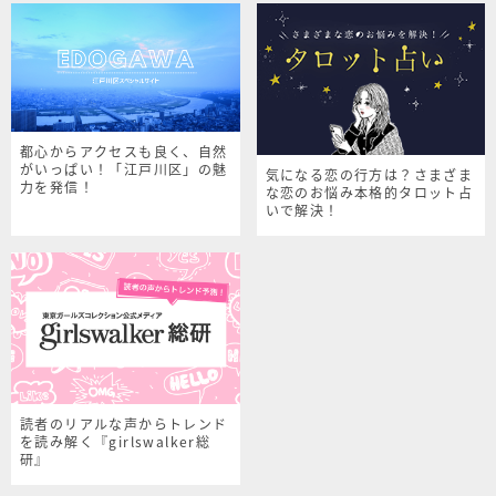
都心からアクセスも良く、自然
がいっぱい！「江戸川区」の魅
気になる恋の行方は？さまざま
力を発信！
な恋のお悩み本格的タロット占
いで解決！
読者のリアルな声からトレンド
を読み解く『girlswalker総
研』