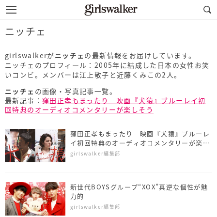
ニッチェ
girlswalkerが
ニッチェ
の最新情報をお届けしています。
ニッチェのプロフィール：2005年に結成した日本の女性お笑
いコンビ。メンバーは江上敬子と近藤くみこの2人。
ニッチェ
の画像・写真記事一覧。
最新記事：
窪田正孝もまったり 映画『犬猿』ブルーレイ初
回特典のオーディオコメンタリーが楽しそう
窪田正孝もまったり 映画『犬猿』ブルーレ
イ初回特典のオーディオコメンタリーが楽し
そう
girlswalker編集部
新世代BOYSグループ“XOX”真逆な個性が魅
力的
girlswalker編集部