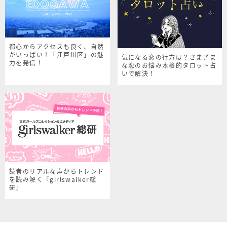
都心からアクセスも良く、自然
がいっぱい！「江戸川区」の魅
気になる恋の行方は？さまざま
力を発信！
な恋のお悩み本格的タロット占
いで解決！
読者のリアルな声からトレンド
を読み解く『girlswalker総
研』