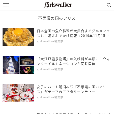
不思議の国のアリス
日本全国の魚介料理が大集合するグルメフェ
スも！週末おでかけ情報〈2019年11月15日
～17日〉
girlswalker編集部
「大江戸温泉物語」の入館料が半額に！ウィ
ンターイルミネーションも同時開催
girlswalker編集部
女子のハート鷲掴み♡「不思議の国のアリ
ス」がテーマのアフタヌーンティー
girlswalker編集部