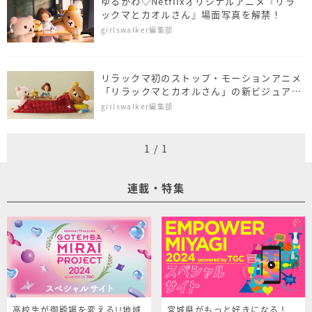
ゆるかわ♡Netflixオリジナルアニメ『リラ
ックマとカオルさん』場面写真を解禁！
girlswalker編集部
リラックマ初のストップ・モーションアニメ
「リラックマとカオルさん」の新ビジュアル
が公開に！
girlswalker編集部
1
/
1
連載・特集
高校生が御殿場を変える!!地域
宮城県がもっと好きになる！