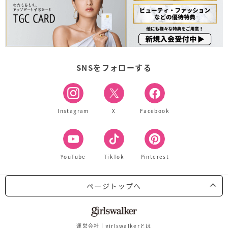
SNSをフォローする
Instagram
X
Facebook
YouTube
TikTok
Pinterest
ページトップへ
運営会社
girlswalkerとは