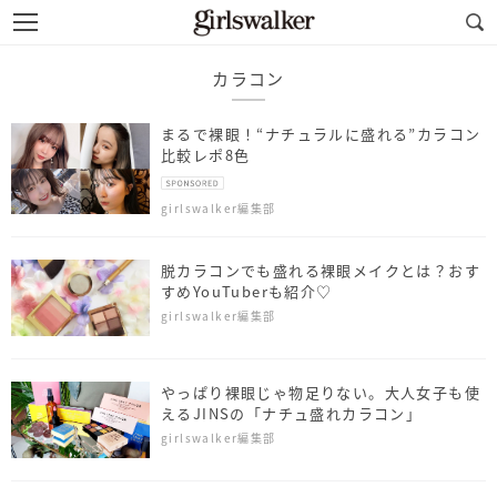
カラコン
まるで裸眼！“ナチュラルに盛れる”カラコン
比較レポ8色
girlswalker編集部
脱カラコンでも盛れる裸眼メイクとは？おす
すめYouTuberも紹介♡
girlswalker編集部
やっぱり裸眼じゃ物足りない。大人女子も使
えるJINSの「ナチュ盛れカラコン」
girlswalker編集部