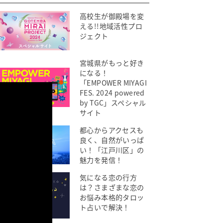
高校生が御殿場を変
える!!地域活性プロ
ジェクト
宮城県がもっと好き
になる！
「EMPOWER MIYAGI
FES. 2024 powered
by TGC」スペシャル
サイト
都心からアクセスも
良く、自然がいっぱ
い！「江戸川区」の
魅力を発信！
気になる恋の行方
は？さまざまな恋の
お悩み本格的タロッ
ト占いで解決！