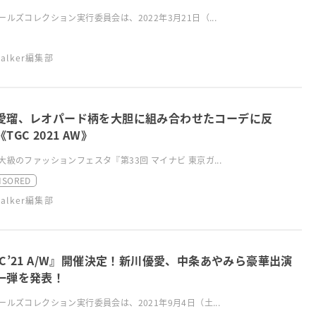
ールズコレクション実行委員会は、2022年3月21日（...
swalker編集部
愛瑠、レオパード柄を大胆に組み合わせたコーデに反
TGC 2021 AW》
大級のファッションフェスタ『第33回 マイナビ 東京ガ...
NSORED
swalker編集部
GC’21 A/W』開催決定！新川優愛、中条あやみら豪華出演
一弾を発表！
ールズコレクション実行委員会は、2021年9月4日（土...