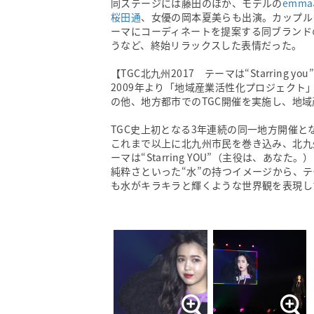
同ステージには藤田のほか、モデルの
emma
桜田通
、女優の岡本夏美らも出演。カップル
ーマにコーディネートを提案する同ブランド
うなど、終始リラックスした表情だった。
【TGC北九州2017 テーマは“Starring you
2009年より「地域産業活性化プロジェク
の他、地方都市でのTGC開催を実施し、地
TGC史上初となる3年連続の同一地方開催
これまで以上に北九州市民を巻き込み、北九
ーマは“Starring YOU”（主役は、あ
純粋さといった“水”の持つイメージから、テ
も水がキラキラと輝くような世界観を表現し