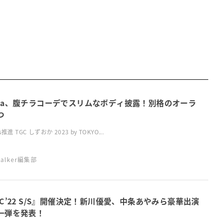
ma、腹チラコーデでスリムなボディ披露！別格のオーラ
つ
推進 TGC しずおか 2023 by TOKYO...
swalker編集部
GC’22 S/S』開催決定！新川優愛、中条あやみら豪華出演
一弾を発表！