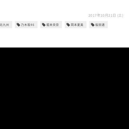
2017年10月21日 (土)
C北九州
乃木坂46
堀未央奈
岡本夏美
桜田通