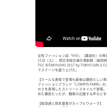
女性ファッション誌『ViVi』（講談社）の
21日（土）、西日本総合展示場新館（福岡県北九
TGC KITAKYUSHU 2017 by TOKYO
でステージを盛り上げた。
【クールな表情で登場も最後は藤田らしい笑
ファッションブランド「LOWRYS FAR
かさを表現したストリートスタイルで登場。
めた藤田だったが、観客の応援する声などを
【桜田通と岡本夏美がカップルウォーク】