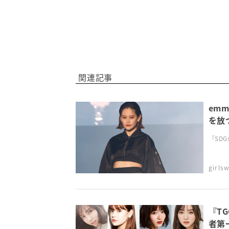
関連記事
em
を放
『SDGs
girl
『T
者第