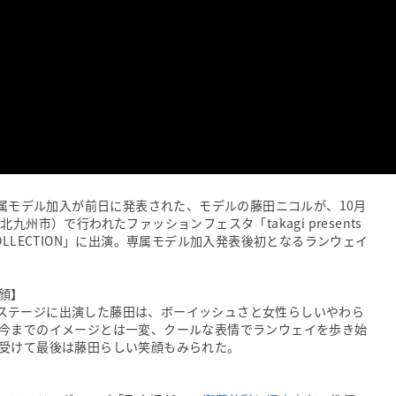
専属モデル加入が前日に発表された、モデルの藤田ニコルが、10月
州市）で行われたファッションフェスタ「takagi presents
 GIRLS COLLECTION」に出演。専属モデル加入発表後初となるランウェイ
顔】
M」のステージに出演した藤田は、ボーイッシュさと女性らしいやわら
今までのイメージとは一変、クールな表情でランウェイを歩き始
受けて最後は藤田らしい笑顔もみられた。