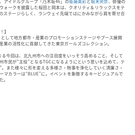
、アイドルグループ「乃木坂46」の
衛藤美彩
と
堀未央奈
、俳優の
ウォークを披露した桜田と岡本は、クオリティ＆リラックスをテ
のステージらしく、ランウェイ先端ではにかみながら肩を寄せ合
”！】
ト」として地方都市・産業のプロモーションステージやブース展開
域産業の活性化に貢献してきた東京ガールズコレクション。
となる今回は、北九州市への注目度をいっそう高めること、そして
州市民が“主役”となるTGCになるようにという思いを込めて、テ
なた。）”。また様々に形を変える多様さ・物事を浄化していく清廉さ・
ーマカラーは“BLUE”に。イベントを象徴するキービジュアルで
た。