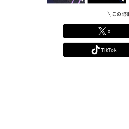
この記
X
TikTok