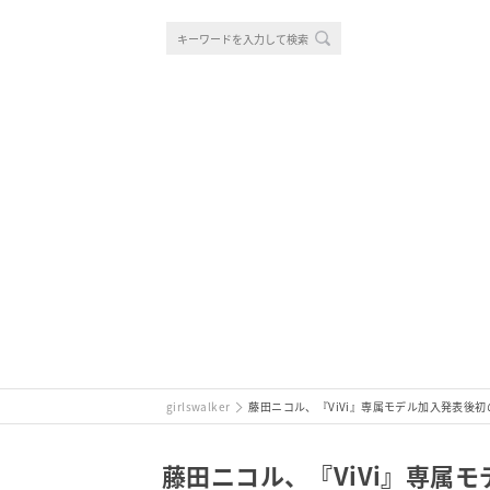
girlswalker
藤田ニコル、『ViVi』専属モデル加入発表後初
藤田ニコル、『ViVi』専属