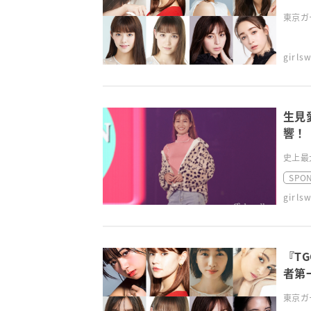
東京ガ
girl
生見
響！《
史上最
SPO
girl
『T
者第
東京ガ