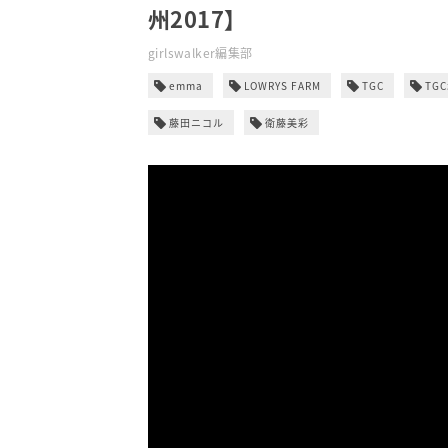
州2017】
girlswalker編集部
emma
LOWRYS FARM
TGC
TG
藤田ニコル
衛藤美彩