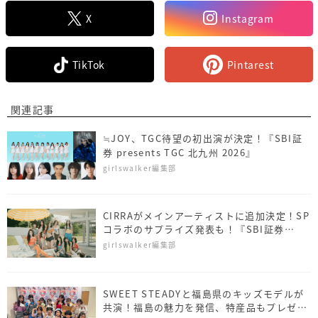
X
Instagram
TikTok
Pintarest
関連記事
≒JOY、TGC待望の初出演が決定！『SBI証
券 presents TGC 北九州 2026』
girlswalker編集部
CIRRAがメインアーティストに追加決定！SP
コラボのサプライズ発表も！『SBI証券
presents TGC 北九州 2026』
girlswalker編集部
SWEET STEADYと福島県のキッズモデルが
共演！福島の魅力を発信、特産品もプレゼン