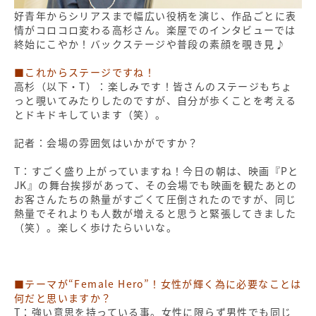
好青年からシリアスまで幅広い役柄を演じ、作品ごとに表
情がコロコロ変わる高杉さん。楽屋でのインタビューでは
終始にこやか！バックステージや普段の素顔を覗き見♪
■これからステージですね！
高杉（以下・T）：楽しみです！皆さんのステージもちょ
っと覗いてみたりしたのですが、自分が歩くことを考える
とドキドキしています（笑）。
記者：会場の雰囲気はいかがですか？
T：すごく盛り上がっていますね！今日の朝は、映画『Pと
JK』の舞台挨拶があって、その会場でも映画を観たあとの
お客さんたちの熱量がすごくて圧倒されたのですが、同じ
熱量でそれよりも人数が増えると思うと緊張してきました
（笑）。楽しく歩けたらいいな。
■テーマが“Female Hero”！女性が輝く為に必要なことは
何だと思いますか？
T：強い意思を持っている事。女性に限らず男性でも同じ