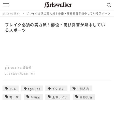
girlswalker
ブレイク必須の実力派！俳優・高杉真宙が熱中しているスポーツ
ブレイク必須の実力派！俳優・高杉真宙が熱中してい
るスポーツ
girlswalker編集部
2017年04月26日 (水)
TGC
tgc17ss
イケメン
中川大志
堀田茜
平祐奈
玉城ティナ
高杉真宙