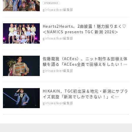
ト
girlswalker編集部
Hearts2Hearts、2曲披露！魅力振りまく♡
＜NAMICS presents TGC 新潟 2026＞
girlswalker編集部
佐藤⿓我（ACEes）、ニット制作＆田植え体
験を語る「ACEes全員で田植えをしたい！」
＜NAMICS presents TGC 新潟 2026＞
girlswalker編集部
HIKAKIN、TGC初出演＆地元・新潟にサプラ
イズ凱旋「新潟でしかできない！」＜
NAMICS presents TGC 新潟 2026＞
girlswalker編集部