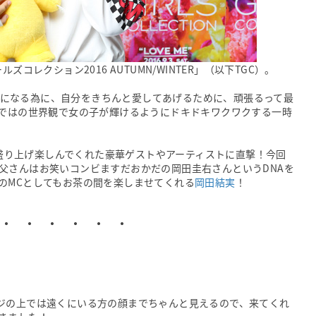
コレクション2016 AUTUMN/WINTER」（以下TGC）。
い自分になる為に、自分をきちんと愛してあげるために、頑張るって最
らではの世界観で女の子が輝けるようにドキドキワクワクする一時
Cを一緒に盛り上げ楽しんでくれた豪華ゲストやアーティストに直撃！今回
父さんはお笑いコンビますだおかだの岡田圭右さんというDNAを
のMCとしてもお茶の間を楽しませてくれる
岡田結実
！
 ・ ・ ・ ・ ・ ・
ジの上では遠くにいる方の顔までちゃんと見えるので、来てくれ