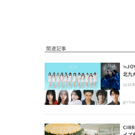
関連記事
≒JO
北九州
202
girl
CI
イズ発