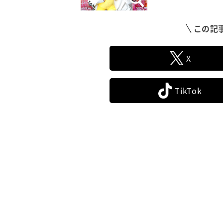
この記
X
TikTok