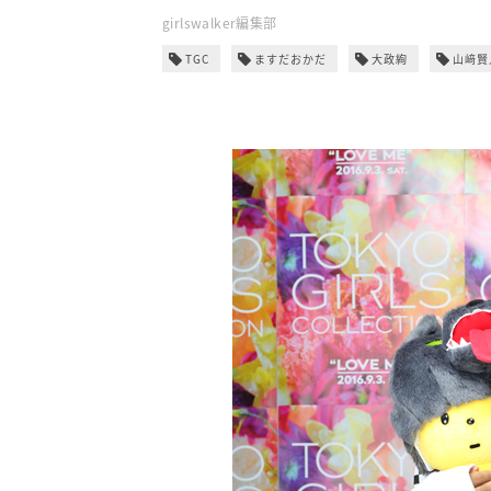
girlswalker編集部
TGC
ますだおかだ
大政絢
山﨑賢