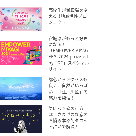
高校生が御殿場を変
える!!地域活性プロ
ジェクト
宮城県がもっと好き
になる！
「EMPOWER MIYAGI
FES. 2024 powered
by TGC」スペシャル
サイト
都心からアクセスも
良く、自然がいっぱ
い！「江戸川区」の
魅力を発信！
気になる恋の行方
は？さまざまな恋の
お悩み本格的タロッ
ト占いで解決！