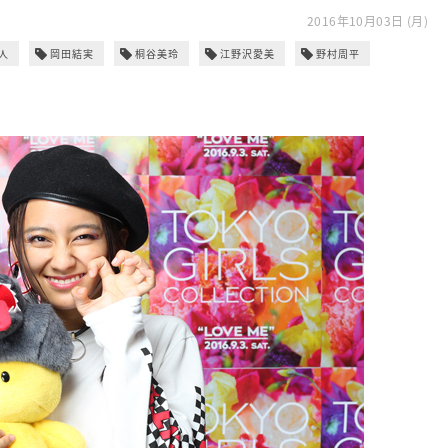
2016年10月03日 (月)
人
岡田結実
桐谷美玲
江野沢愛美
野村周平