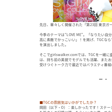
先日、華々しく開催された「第23回 東京ガールズ
今季のテーマは“LOVE ME”。「なりた
高に素敵でかっこいい」！を掲げ、TGCな
を演出しました。
そこでgirlswalker.comでは、TG
は、持ち前の美貌でモデルでも活躍、またお
受けつぐトーク力で最近ではバラエティ番組
・
■TGCの雰囲気はいかがでしたか？
岡田（以下・O）：楽しかったです！ステー