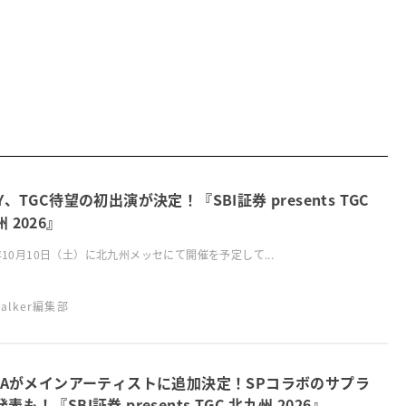
Y、TGC待望の初出演が決定！『SBI証券 presents TGC
 2026』
6年10月10日（土）に北九州メッセにて開催を予定して...
swalker編集部
RRAがメインアーティストに追加決定！SPコラボのサプラ
表も！『SBI証券 presents TGC 北九州 2026』