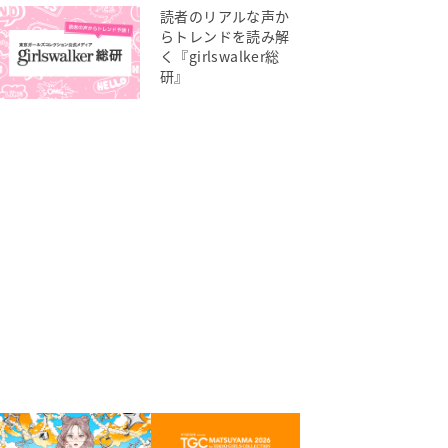
読者のリアルな声か
らトレンドを読み解
く『girlswalker総
研』