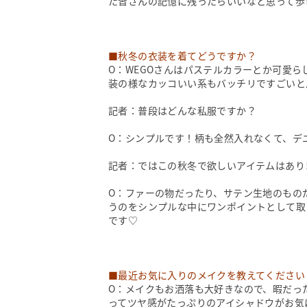
た皆さんの記憶に残ったらいいなと思って歩
■秋冬の衣装を着てどうですか？
O：WEGOさんはパステルカラーとか可愛
装の様なカッコいい系もバッチリですごいと
記者：普段はどんな私服ですか？
O：シンプルです！柄も全然入れなくて、デ
記者：ではこの秋冬で欲しいアイテムはあり
O：ファーの物だったり、サテン生地のもの
うのをシンプルな中にワンポイントとして取
です♡
■最近お気に入りのメイクを教えてください
O：メイクもお洒落も大好きなので、暇だっ
ってツヤ感がたっぷりのアイシャドウがお気に