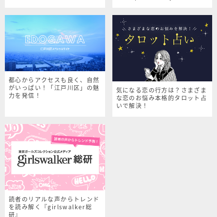
シャルサイト
都心からアクセスも良く、自然
がいっぱい！「江戸川区」の魅
気になる恋の行方は？さまざま
力を発信！
な恋のお悩み本格的タロット占
いで解決！
読者のリアルな声からトレンド
を読み解く『girlswalker総
研』