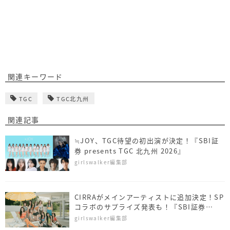
関連キーワード
TGC
TGC北九州
関連記事
≒JOY、TGC待望の初出演が決定！『SBI証
券 presents TGC 北九州 2026』
girlswalker編集部
CIRRAがメインアーティストに追加決定！SP
コラボのサプライズ発表も！『SBI証券
presents TGC 北九州 2026』
girlswalker編集部