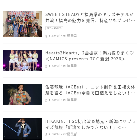
SWEET STEADYと福島県のキッズモデルが
共演！福島の魅力を発信、特産品もプレゼン
ト
girlswalker編集部
Hearts2Hearts、2曲披露！魅力振りまく♡
＜NAMICS presents TGC 新潟 2026＞
girlswalker編集部
佐藤⿓我（ACEes）、ニット制作＆田植え体
験を語る「ACEes全員で田植えをしたい！」
＜NAMICS presents TGC 新潟 2026＞
girlswalker編集部
HIKAKIN、TGC初出演＆地元・新潟にサプラ
イズ凱旋「新潟でしかできない！」＜
NAMICS presents TGC 新潟 2026＞
girlswalker編集部