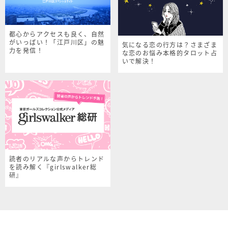
都心からアクセスも良く、自然
がいっぱい！「江戸川区」の魅
気になる恋の行方は？さまざま
力を発信！
な恋のお悩み本格的タロット占
いで解決！
読者のリアルな声からトレンド
を読み解く『girlswalker総
研』