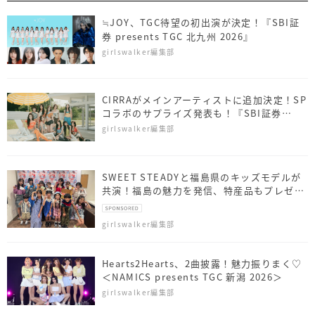
≒JOY、TGC待望の初出演が決定！『SBI証
券 presents TGC 北九州 2026』
girlswalker編集部
CIRRAがメインアーティストに追加決定！SP
コラボのサプライズ発表も！『SBI証券
presents TGC 北九州 2026』
girlswalker編集部
SWEET STEADYと福島県のキッズモデルが
共演！福島の魅力を発信、特産品もプレゼン
ト
girlswalker編集部
Hearts2Hearts、2曲披露！魅力振りまく♡
＜NAMICS presents TGC 新潟 2026＞
girlswalker編集部