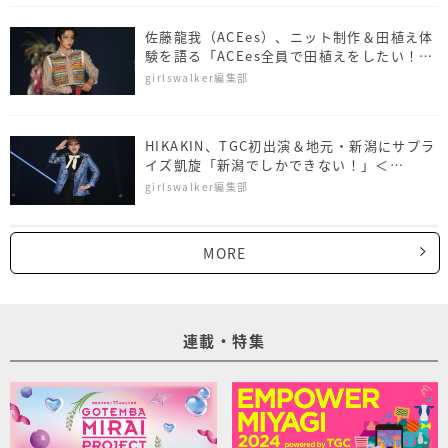
佐藤⿓我（ACEes）、ニット制作＆田植え体
験を語る「ACEes全員で田植えをしたい！」
＜NAMICS presents TGC 新潟 2026＞
girlswalker編集部
HIKAKIN、TGC初出演＆地元・新潟にサプラ
イズ凱旋「新潟でしかできない！」＜
NAMICS presents TGC 新潟 2026＞
girlswalker編集部
MORE
連載・特集