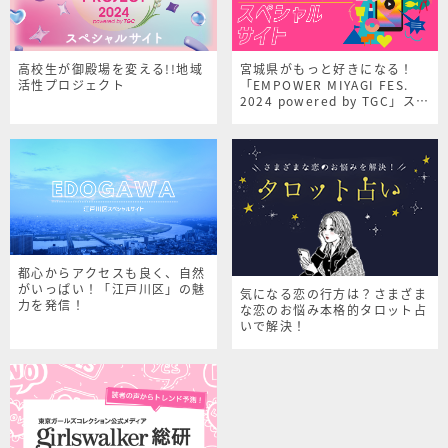
高校生が御殿場を変える!!地域
宮城県がもっと好きになる！
活性プロジェクト
「EMPOWER MIYAGI FES.
2024 powered by TGC」スペ
シャルサイト
都心からアクセスも良く、自然
がいっぱい！「江戸川区」の魅
気になる恋の行方は？さまざま
力を発信！
な恋のお悩み本格的タロット占
いで解決！