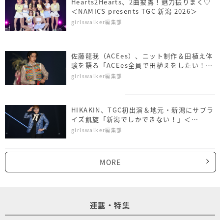
Hearts2Hearts、2曲披露！魅力振りまく♡
＜NAMICS presents TGC 新潟 2026＞
girlswalker編集部
佐藤⿓我（ACEes）、ニット制作＆田植え体
験を語る「ACEes全員で田植えをしたい！」
＜NAMICS presents TGC 新潟 2026＞
girlswalker編集部
HIKAKIN、TGC初出演＆地元・新潟にサプラ
イズ凱旋「新潟でしかできない！」＜
NAMICS presents TGC 新潟 2026＞
girlswalker編集部
MORE
連載・特集