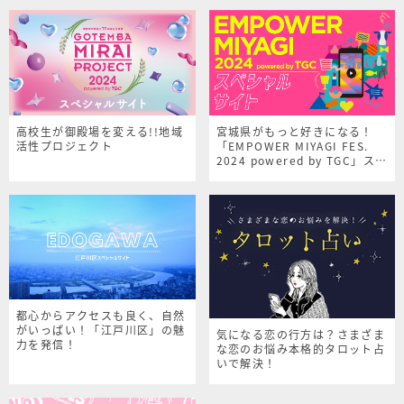
高校生が御殿場を変える!!地域
宮城県がもっと好きになる！
活性プロジェクト
「EMPOWER MIYAGI FES.
2024 powered by TGC」スペ
シャルサイト
都心からアクセスも良く、自然
がいっぱい！「江戸川区」の魅
気になる恋の行方は？さまざま
力を発信！
な恋のお悩み本格的タロット占
いで解決！