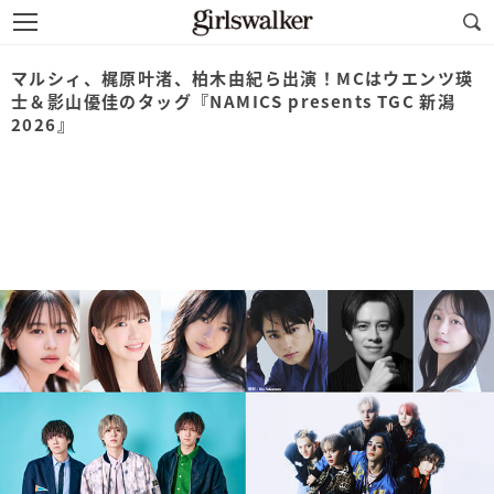
マルシィ、梶原叶渚、柏木由紀ら出演！MCはウエンツ瑛
⼠＆影山優佳のタッグ『NAMICS presents TGC 新潟
2026』