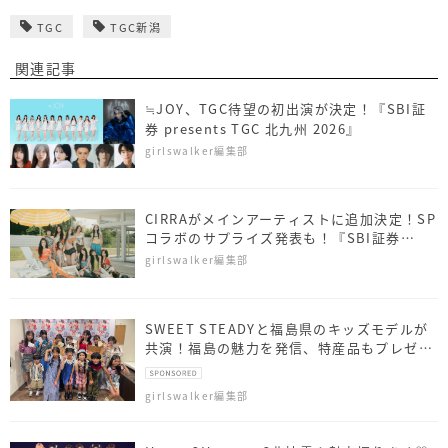
TGC
TGC新潟
関連記事
≒JOY、TGC待望の初出演が決定！『SBI証
券 presents TGC 北九州 2026』
girlswalker編集部
CIRRAがメインアーティストに追加決定！SP
コラボのサプライズ発表も！『SBI証券
presents TGC 北九州 2026』
girlswalker編集部
SWEET STEADYと福島県のキッズモデルが
共演！福島の魅力を発信、特産品もプレゼン
ト
girlswalker編集部