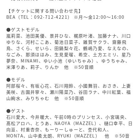
【チケットに関する問い合わせ先】
BEA（TEL：092-712-4221） ※月〜金12:00〜16:00
●ゲストモデル
嵐莉菜、池田美優、景井ひな、梶原叶渚、加藤ナナ、川口
ゆりな、河村ここあ、菊池日菜子、雑賀サクラ、齋藤飛
鳥、さくら、せいら、田鍋梨々花、鶴嶋乃愛、なえなの、
なごみ、那須ほほみ、生見愛瑠、希空、土方エミリ、星乃
夢奈、MINAMI、ゆい小池（ゆいちゃみ）、ゆうちゃみ、
米澤りあ、莉子、りんか 他 ※50音順
●モデル
阿部桜々、有坂心花、石川翔鈴、小國舞羽、おさき、上妻
美咲、古園井寧々、瀬川陽菜乃、谷田ラナ、中川紅葉、福
山絢水、みりちゃむ 他 ※50音順
●ゲスト
石川愛大、今井暖大、午前0時のプリンセス、小宮璃央、
髙松アロハ、とうあ、NAOYA（MAZZEL）、樋口幸平、日
向亘、村重杏奈、もーりーしゅーと、杢代和人、
MON7A、山中柔太朗、RYUKI（MAZZEL） 他 ※50音