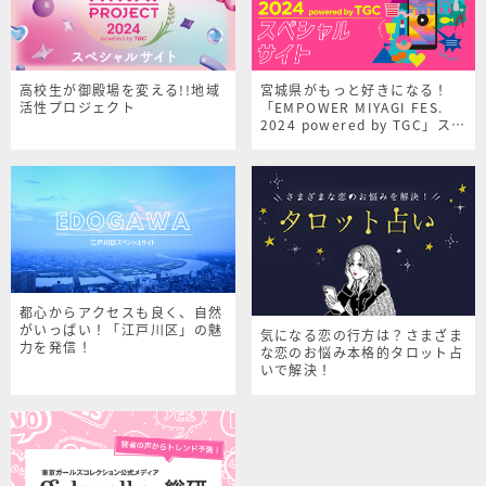
高校生が御殿場を変える!!地域
宮城県がもっと好きになる！
活性プロジェクト
「EMPOWER MIYAGI FES.
2024 powered by TGC」スペ
シャルサイト
都心からアクセスも良く、自然
がいっぱい！「江戸川区」の魅
気になる恋の行方は？さまざま
力を発信！
な恋のお悩み本格的タロット占
いで解決！