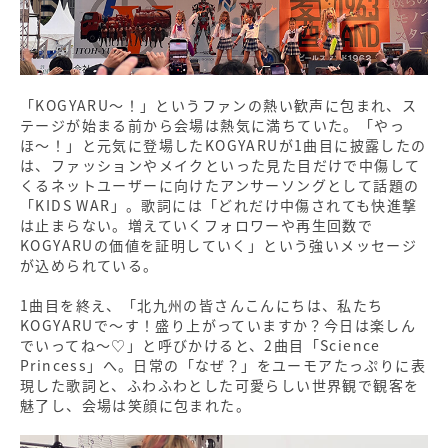
「KOGYARU〜！」というファンの熱い歓声に包まれ、ス
テージが始まる前から会場は熱気に満ちていた。「やっ
ほ〜！」と元気に登場したKOGYARUが1曲目に披露したの
は、ファッションやメイクといった見た目だけで中傷して
くるネットユーザーに向けたアンサーソングとして話題の
「KIDS WAR」。歌詞には「どれだけ中傷されても快進撃
は止まらない。増えていくフォロワーや再生回数で
KOGYARUの価値を証明していく」という強いメッセージ
が込められている。
1曲目を終え、「北九州の皆さんこんにちは、私たち
KOGYARUで〜す！盛り上がっていますか？今日は楽しん
でいってね〜♡」と呼びかけると、2曲目「Science
Princess」へ。日常の「なぜ？」をユーモアたっぷりに表
現した歌詞と、ふわふわとした可愛らしい世界観で観客を
魅了し、会場は笑顔に包まれた。