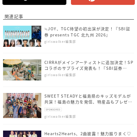
関連記事
≒JOY、TGC待望の初出演が決定！『SBI証
券 presents TGC 北九州 2026』
girlswalker編集部
CIRRAがメインアーティストに追加決定！SP
コラボのサプライズ発表も！『SBI証券
presents TGC 北九州 2026』
girlswalker編集部
SWEET STEADYと福島県のキッズモデルが
共演！福島の魅力を発信、特産品もプレゼン
ト
girlswalker編集部
Hearts2Hearts、2曲披露！魅力振りまく♡