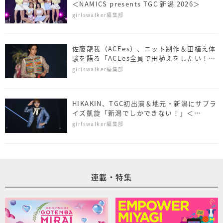
＜NAMICS presents TGC 新潟 2026＞
girlswalker編集部
佐藤⿓我（ACEes）、ニット制作＆田植え体
験を語る「ACEes全員で田植えをしたい！」
＜NAMICS presents TGC 新潟 2026＞
girlswalker編集部
HIKAKIN、TGC初出演＆地元・新潟にサプラ
イズ凱旋「新潟でしかできない！」＜
NAMICS presents TGC 新潟 2026＞
girlswalker編集部
連載・特集