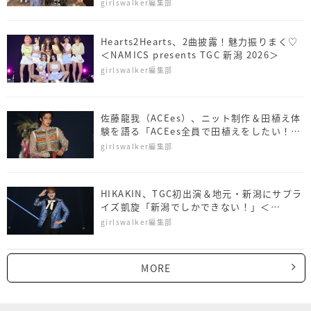
girlswalker編集部
Hearts2Hearts、2曲披露！魅力振りまく♡
＜NAMICS presents TGC 新潟 2026＞
girlswalker編集部
佐藤⿓我（ACEes）、ニット制作＆田植え体
験を語る「ACEes全員で田植えをしたい！」
＜NAMICS presents TGC 新潟 2026＞
girlswalker編集部
HIKAKIN、TGC初出演＆地元・新潟にサプラ
イズ凱旋「新潟でしかできない！」＜
NAMICS presents TGC 新潟 2026＞
girlswalker編集部
MORE