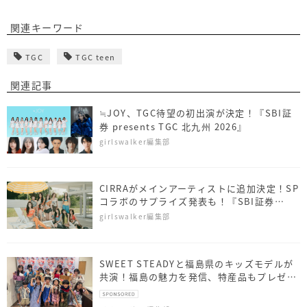
関連キーワード
TGC
TGC teen
関連記事
≒JOY、TGC待望の初出演が決定！『SBI証
券 presents TGC 北九州 2026』
girlswalker編集部
CIRRAがメインアーティストに追加決定！SP
コラボのサプライズ発表も！『SBI証券
presents TGC 北九州 2026』
girlswalker編集部
SWEET STEADYと福島県のキッズモデルが
共演！福島の魅力を発信、特産品もプレゼン
ト