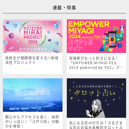
連載・特集
高校生が御殿場を変える!!地域
宮城県がもっと好きになる！
活性プロジェクト
「EMPOWER MIYAGI FES.
2024 powered by TGC」スペ
シャルサイト
都心からアクセスも良く、自然
がいっぱい！「江戸川区」の魅
気になる恋の行方は？さまざま
力を発信！
な恋のお悩み本格的タロット占