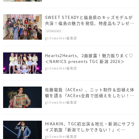
SWEET STEADYと福島県のキッズモデルが
共演！福島の魅力を発信、特産品もプレゼン
ト
girlswalker編集部
Hearts2Hearts、2曲披露！魅力振りまく♡
＜NAMICS presents TGC 新潟 2026＞
girlswalker編集部
佐藤⿓我（ACEes）、ニット制作＆田植え体
験を語る「ACEes全員で田植えをしたい！」
＜NAMICS presents TGC 新潟 2026＞
girlswalker編集部
HIKAKIN、TGC初出演＆地元・新潟にサプラ
イズ凱旋「新潟でしかできない！」＜
NAMICS presents TGC 新潟 2026＞
girlswalker編集部