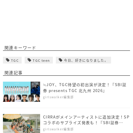
関連キーワード
TGC
TGC teen
今日、好きになりました。
関連記事
≒JOY、TGC待望の初出演が決定！『SBI証
券 presents TGC 北九州 2026』
girlswalker編集部
CIRRAがメインアーティストに追加決定！SP
コラボのサプライズ発表も！『SBI証券
presents TGC 北九州 2026』
girlswalker編集部