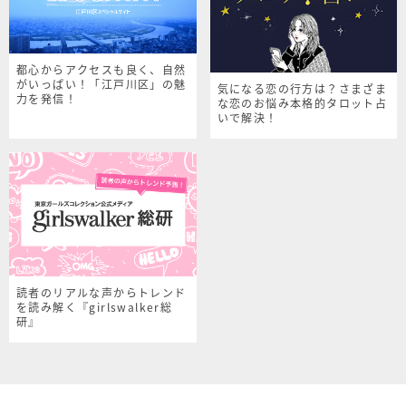
都心からアクセスも良く、自然
がいっぱい！「江戸川区」の魅
気になる恋の行方は？さまざま
力を発信！
な恋のお悩み本格的タロット占
いで解決！
読者のリアルな声からトレンド
を読み解く『girlswalker総
研』