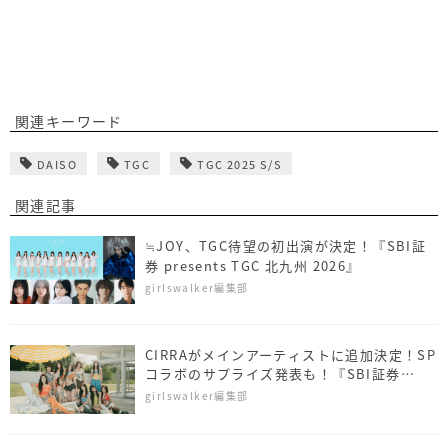
関連キーワード
DAISO
TGC
TGC 2025 S/S
関連記事
≒JOY、TGC待望の初出演が決定！『SBI証
券 presents TGC 北九州 2026』
girlswalker編集部
CIRRAがメインアーティストに追加決定！SP
コラボのサプライズ発表も！『SBI証券
presents TGC 北九州 2026』
girlswalker編集部