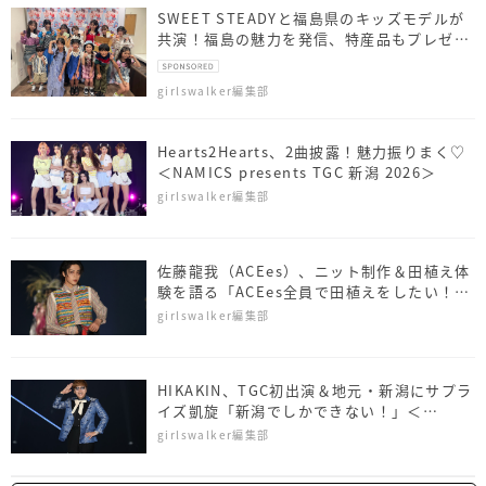
SWEET STEADYと福島県のキッズモデルが
共演！福島の魅力を発信、特産品もプレゼン
ト
girlswalker編集部
Hearts2Hearts、2曲披露！魅力振りまく♡
＜NAMICS presents TGC 新潟 2026＞
girlswalker編集部
佐藤⿓我（ACEes）、ニット制作＆田植え体
験を語る「ACEes全員で田植えをしたい！」
＜NAMICS presents TGC 新潟 2026＞
girlswalker編集部
HIKAKIN、TGC初出演＆地元・新潟にサプラ
イズ凱旋「新潟でしかできない！」＜
NAMICS presents TGC 新潟 2026＞
girlswalker編集部