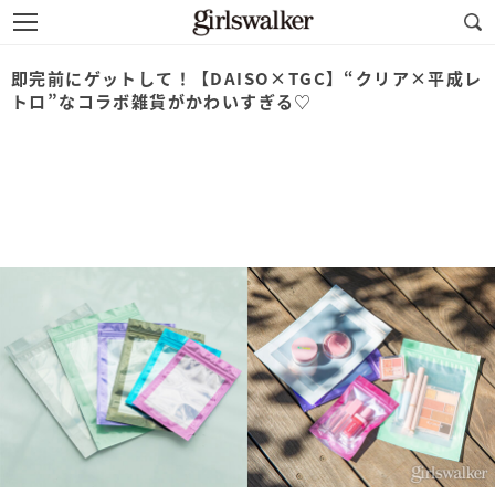
即完前にゲットして！【DAISO×TGC】“クリア×平成レ
トロ”なコラボ雑貨がかわいすぎる♡