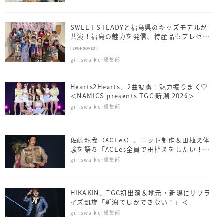
SWEET STEADYと福島県のキッズモデルが
共演！福島の魅力を発信、特産品もプレゼン
ト
girlswalker編集部
Hearts2Hearts、2曲披露！魅力振りまく♡
＜NAMICS presents TGC 新潟 2026＞
girlswalker編集部
佐藤⿓我（ACEes）、ニット制作＆田植え体
験を語る「ACEes全員で田植えをしたい！」
＜NAMICS presents TGC 新潟 2026＞
girlswalker編集部
HIKAKIN、TGC初出演＆地元・新潟にサプラ
イズ凱旋「新潟でしかできない！」＜
NAMICS presents TGC 新潟 2026＞
girlswalker編集部