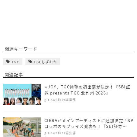
関連キーワード
TGC
TGCしずおか
関連記事
≒JOY、TGC待望の初出演が決定！『SBI証
券 presents TGC 北九州 2026』
girlswalker編集部
CIRRAがメインアーティストに追加決定！SP
コラボのサプライズ発表も！『SBI証券
presents TGC 北九州 2026』
girlswalker編集部