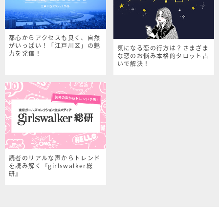
都心からアクセスも良く、自然
がいっぱい！「江戸川区」の魅
気になる恋の行方は？さまざま
力を発信！
な恋のお悩み本格的タロット占
いで解決！
読者のリアルな声からトレンド
を読み解く『girlswalker総
研』