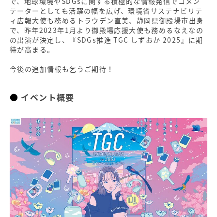
で、地球環境やSDGsに関する積極的な情報発信でコメン
テーターとしても活躍の幅を広げ、環境省サステナビリテ
ィ広報大使も務めるトラウデン直美、静岡県御殿場市出身
で、昨年2023年1月より御殿場応援大使も務めるなえなの
の出演が決定し、『SDGs推進 TGC しずおか 2025』に期
待が高まる。
今後の追加情報も乞うご期待！
イベント概要