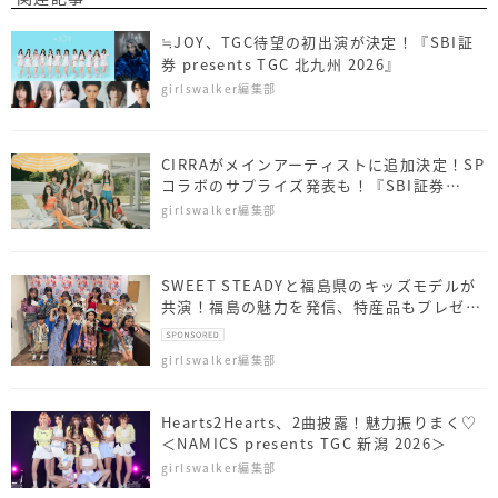
≒JOY、TGC待望の初出演が決定！『SBI証
券 presents TGC 北九州 2026』
girlswalker編集部
CIRRAがメインアーティストに追加決定！SP
コラボのサプライズ発表も！『SBI証券
presents TGC 北九州 2026』
girlswalker編集部
SWEET STEADYと福島県のキッズモデルが
共演！福島の魅力を発信、特産品もプレゼン
ト
girlswalker編集部
Hearts2Hearts、2曲披露！魅力振りまく♡
＜NAMICS presents TGC 新潟 2026＞
girlswalker編集部