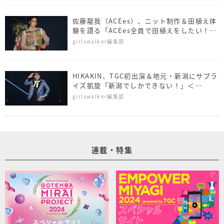
佐藤⿓我（ACEes）、ニット制作＆田植え体
験を語る「ACEes全員で田植えをしたい！」
＜NAMICS presents TGC 新潟 2026＞
girlswalker編集部
HIKAKIN、TGC初出演＆地元・新潟にサプラ
イズ凱旋「新潟でしかできない！」＜
NAMICS presents TGC 新潟 2026＞
girlswalker編集部
連載・特集