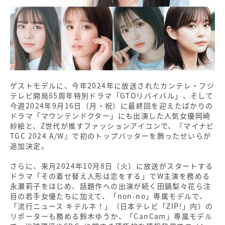
ゲストモデルに、今年2024年に放送されたカンテレ・フジ
テレビ開局65周年特別ドラマ「GTOリバイバル」、そして
今週2024年9月16日（月・祝）に最終回を迎えたばかりの
ドラマ「マウンテンドクター」にも出演した人気女優岡崎
紗絵と、Z世代が推すファッションアイコンで、『マイナビ
TGC 2024 A/W』で初のトップバッターを飾ったせいらが
追加決定。
さらに、来月2024年10月8日（火）に放送がスタートする
ドラマ「その着せ替え人形は恋をする」でW主演を務める
永瀬莉子をはじめ、話題作への出演が続く田鍋梨々花ら注
目の若手女優たちに加えて、「non-no」専属モデルで、
「流行ニュース キテルネ！」（日本テレビ「ZIP!」内）の
リポーターも務める鈴木ゆうか、「CanCam」専属モデル