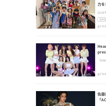
力を
2026
SPO
girl
He
pre
『NAMI
girl
佐藤
「A
TGC