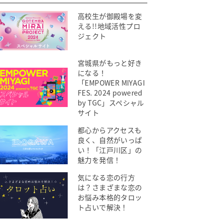
高校生が御殿場を変
える!!地域活性プロ
ジェクト
宮城県がもっと好き
になる！
「EMPOWER MIYAGI
FES. 2024 powered
by TGC」スペシャル
サイト
都心からアクセスも
良く、自然がいっぱ
い！「江戸川区」の
魅力を発信！
気になる恋の行方
は？さまざまな恋の
お悩み本格的タロッ
ト占いで解決！