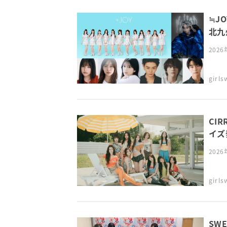
≒J
北九州
202
girl
CI
イズ発
202
girl
SW