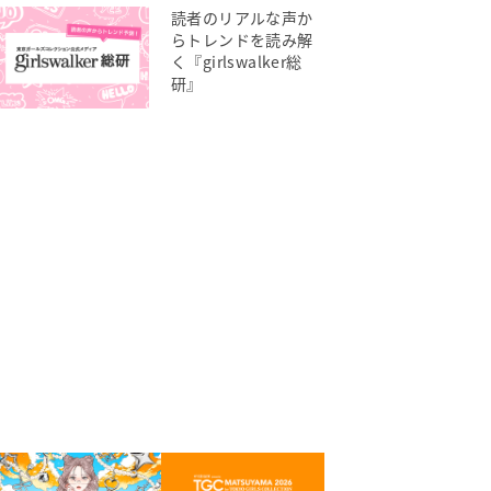
読者のリアルな声か
らトレンドを読み解
く『girlswalker総
研』