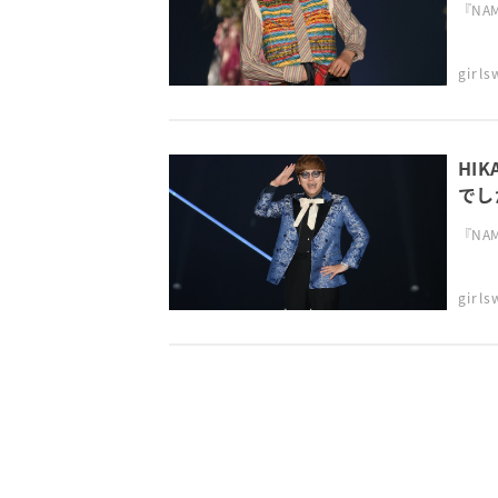
『NAMI
girl
HI
でしか
『NAMI
girl