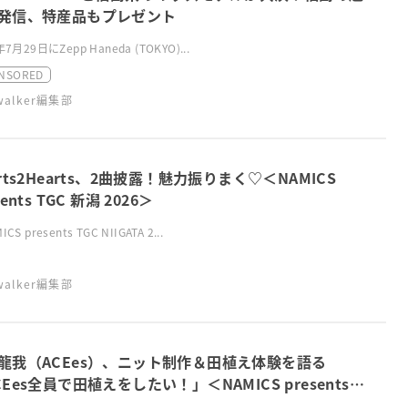
発信、特産品もプレゼント
年7月29日にZepp Haneda (TOKYO)...
NSORED
swalker編集部
arts2Hearts、2曲披露！魅力振りまく♡＜NAMICS
sents TGC 新潟 2026＞
CS presents TGC NIIGATA 2...
swalker編集部
⿓我（ACEes）、ニット制作＆田植え体験を語る
CEes全員で田植えをしたい！」＜NAMICS presents
 新潟 2026＞