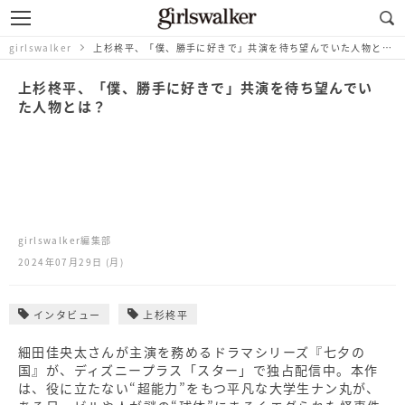
girlswalker
上杉柊平、「僕、勝手に好きで」共演を待ち望んでいた人物とは？
上杉柊平、「僕、勝手に好きで」共演を待ち望んでい
た人物とは？
girlswalker編集部
2024年07月29日 (月)
インタビュー
上杉柊平
細田佳央太さんが主演を務めるドラマシリーズ『七夕の
国』が、ディズニープラス「スター」で独占配信中。本作
は、役に立たない“超能力”をもつ平凡な大学生ナン丸が、