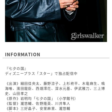
INFORMATION
『七夕の国』
ディズニープラス「スター」で独占配信中
《出演》細田佳央太、藤野涼子、上杉柊平、木竜麻生、鳴
海唯、濱田龍臣、西畑澪花、深水元基、伊武雅刀、三上博
史、山田孝之
《原作》岩明均「七夕の国」（小学館刊）
《監督》瀧悠輔、佐野隆英、川井隼人
《脚本》三好晶子、安里麻里、瀧悠輔