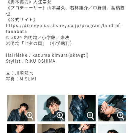
《脚本協力》大江崇允
《プロデューサー》山本晃久、若林雄介／中野剛、髙橋直
也
《公式サイト》
https://disneyplus.disney.co.jp/program/land-of-
tanabata
© 2024 岩明均／小学館／東映
岩明均「七夕の国」（小学館刊）
HairMake：kazuma kimura(skavgti)
Stylist：RIKU OSHIMA
文：川崎龍也
写真：MISUMI