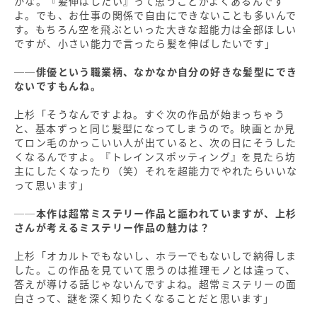
かな。『髪伸ばしたい』って思うことがよくあるんです
よ。でも、お仕事の関係で自由にできないことも多いんで
す。もちろん空を飛ぶといった大きな超能力は全部ほしい
ですが、小さい能力で言ったら髪を伸ばしたいです」
──俳優という職業柄、なかなか自分の好きな髪型にでき
ないですもんね。
上杉「そうなんですよね。すぐ次の作品が始まっちゃう
と、基本ずっと同じ髪型になってしまうので。映画とか見
てロン毛のかっこいい人が出ていると、次の日にそうした
くなるんですよ。『トレインスポッティング』を見たら坊
主にしたくなったり（笑）それを超能力でやれたらいいな
って思います」
──本作は超常ミステリー作品と謳われていますが、上杉
さんが考えるミステリー作品の魅力は？
上杉「オカルトでもないし、ホラーでもないしで納得しま
した。この作品を見ていて思うのは推理モノとは違って、
答えが導ける話じゃないんですよね。超常ミステリーの面
白さって、謎を深く知りたくなることだと思います」