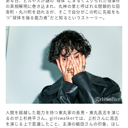
ある日、ビルや人が謎の“球体”にまるくエグられた怪事件
の真相解明に巻き込まれ、丸神の里と呼ばれる閉鎖的な田
舎町・丸川町を訪れるが、そこで自分がこの町に先祖をも
つ“球体を操る能力者”だと知るというストーリー。
人間を超越した能力を持つ東丸家の長男・東丸高志を演じ
るのが上杉柊平さん。girlswalkerでは、上杉さんに高志
を演じる上で意識したこと、主演の細田さんの印象、ほし