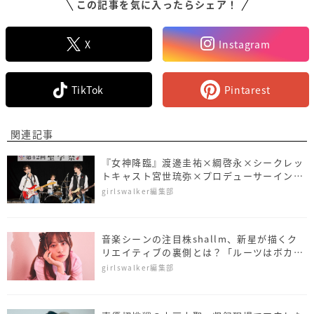
この記事を気に入ったらシェア！
X
Instagram
TikTok
Pintarest
関連記事
『女神降臨』渡邊圭祐×綱啓永×シークレッ
トキャスト宮世琉弥×プロデューサーインタ
ビュー、共演の3人がやってみたい楽器っ
girlswalker編集部
て……？
音楽シーンの注目株shallm、新星が描くク
リエイティブの裏側とは？「ルーツはボカ
ロ」
girlswalker編集部