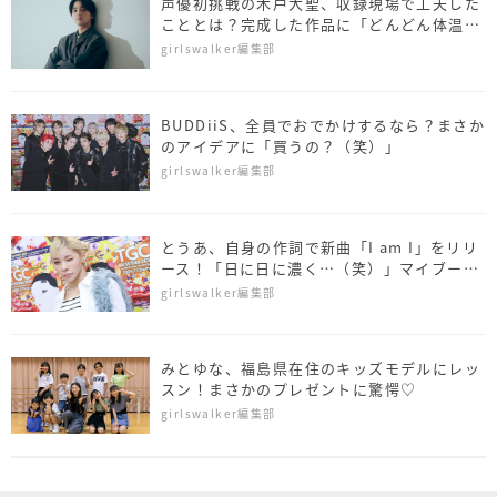
声優初挑戦の木戸大聖、収録現場で工夫した
こととは？完成した作品に「どんどん体温
が…」
girlswalker編集部
BUDDiiS、全員でおでかけするなら？まさか
のアイデアに「買うの？（笑）」
girlswalker編集部
とうあ、自身の作詞で新曲「I am I」をリリ
ース！「日に日に濃く…（笑）」マイブーム
についても明かす
girlswalker編集部
みとゆな、福島県在住のキッズモデルにレッ
スン！まさかのプレゼントに驚愕♡
girlswalker編集部