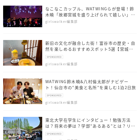
なこなこカップル、WATWINGらが登場！鈴
木曉「故郷宮城を盛り上げられて嬉しい」の
べ約1,300 名が来場
girlswalker編集部
新旧の文化が融合した街！富谷市の歴史・自
然を楽しめるおすすめスポット5選【宮城
県】
girlswalker編集部
WATWING鈴木曉&八村倫太郎がナビゲー
ト！仙台市の“美食と名所”を楽しむ1泊2日旅
girlswalker編集部
東北大学在学生にインタビュー！勉強方法
は？将来の夢は？学部“あるある”とは？リア
ルな声をお届け