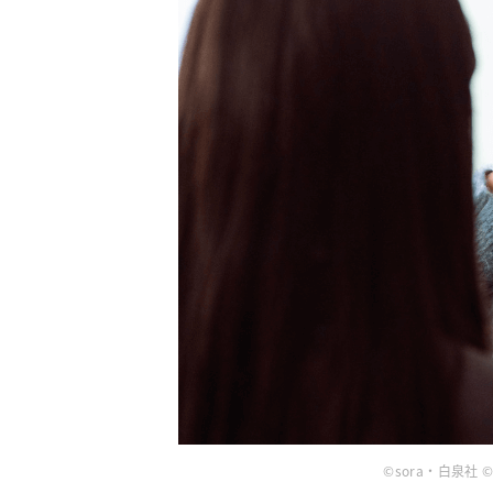
©︎sora・白泉