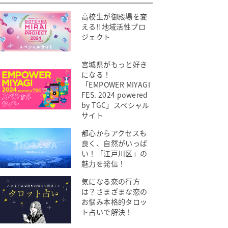
高校生が御殿場を変
える!!地域活性プロ
ジェクト
宮城県がもっと好き
になる！
「EMPOWER MIYAGI
FES. 2024 powered
by TGC」スペシャル
サイト
都心からアクセスも
良く、自然がいっぱ
い！「江戸川区」の
魅力を発信！
気になる恋の行方
は？さまざまな恋の
お悩み本格的タロッ
ト占いで解決！