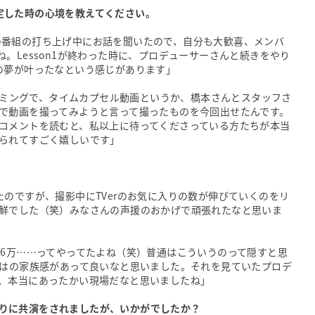
定した時の心境を教えてください。
tsの番組の打ち上げ中にお話を聞いたので、自分も大歓喜、メンバ
。Lesson1が終わった時に、プロデューサーさんと続きをやり
の夢が叶ったなという感じがあります」
タイミングで、タイムカプセル動画というか、橋本さんとスタッフさ
で動画を撮ってみようと言って撮ったものを今回出せたんです。
コメントを読むと、私以上に待ってくださっている方たちが本当
られてすごく嬉しいです」
のですが、撮影中にTVerのお気に入りの数が伸びていくのをリ
鮮でした（笑）みなさんの声援のおかげで頑張れたなと思いま
、6万……ってやってたよね（笑）普通はこういうのって隠すと思
ではの家族感があって良いなと思いました。それを見ていたプロデ
、本当にあったかい現場だなと思いましたね」
りに共演をされましたが、いかがでしたか？