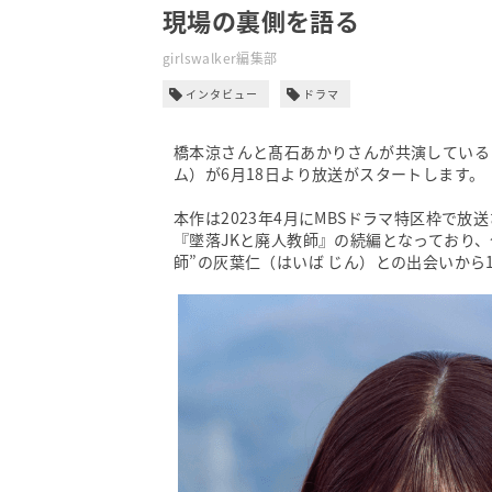
現場の裏側を語る
girlswalker編集部
インタビュー
ドラマ
橋本涼さんと髙石あかりさんが共演しているドラ
ム）が6月18日より放送がスタートします。
本作は2023年4月にMBSドラマ特区枠で
『墜落JKと廃人教師』の続編となっており、
師”の灰葉仁（はいば じん）との出会いから