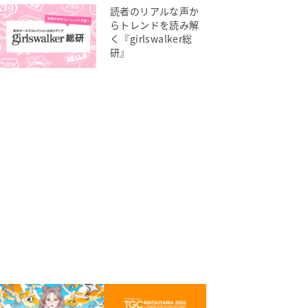
読者のリアルな声か
らトレンドを読み解
く『girlswalker総
研』