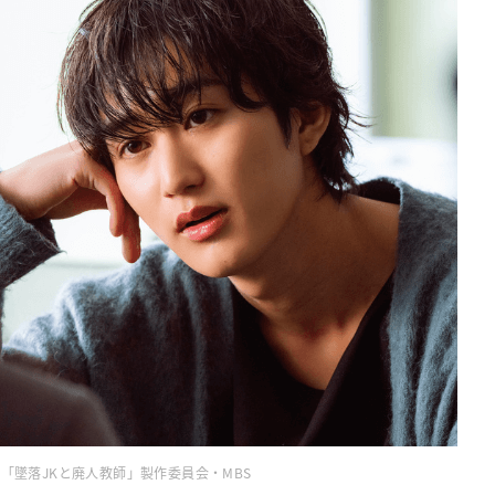
社 ©「墜落JKと廃人教師」製作委員会・MBS