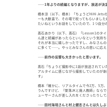
——1年ぶりの続編となりますが、放送が決
橋本涼（以下、橋本）「ちょうどHiHi Je
ーも大歓喜で、その場で祝ってもらいましたね
たいねというお話をしていたので、1つ自分
髙石あかり（以下、髙石）「Lesson1の
ん達と続編があったらといいなという気持ち
それが本当に嬉しかったですし、みなさんの
に多くて……。やっとみなさんの思いに応え
——前作の反響も大きかったと思います。
髙石「ちょうど撮影中に1話が放送されていた
アルタイムに感じながら撮影していたのが新
す」
橋本「確かに、リアルタイムで今2万、5万
うんですけど、『墜落JKと廃人教師』なら
ューサーさんが差し入れをくださったりして
——田村海琉さんと村上健志さんとは久しぶ