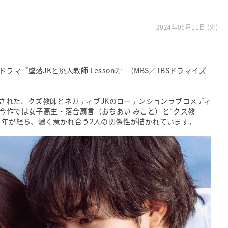
2024年06月11日 (火)
マ『墜落JKと廃人教師 Lesson2』（MBS／TBSドラマイズ
放送された、クズ教師とネガティブJKのローテンションラブコメディ
今作では女子高生・落合扇言（おちあい みこと）と“クズ教
1年が経ち、濃く惹かれ合う2人の関係性が描かれています。