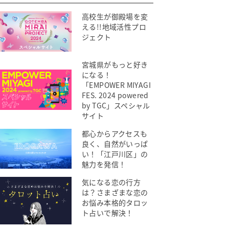
高校生が御殿場を変
える!!地域活性プロ
ジェクト
宮城県がもっと好き
になる！
「EMPOWER MIYAGI
FES. 2024 powered
by TGC」スペシャル
サイト
都心からアクセスも
良く、自然がいっぱ
い！「江戸川区」の
魅力を発信！
気になる恋の行方
は？さまざまな恋の
お悩み本格的タロッ
ト占いで解決！