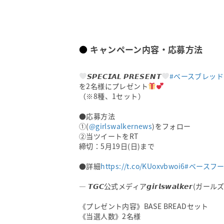
キャンペーン内容・応募方法
𝙎𝙋𝙀𝘾𝙄𝘼𝙇 𝙋𝙍𝙀𝙎𝙀𝙉𝙏
#ベースブレッド
を2名様にプレゼント
（※8種、1セット）
●応募方法
①(
@girlswalkernews
)をフォロー
②当ツイートをRT
締切：5月19日(日)まで
●詳細
https://t.co/KUoxvbwoi6
#ベースフ
— 𝙏𝙂𝘾公式メディア𝙜𝙞𝙧𝙡𝙨𝙬𝙖𝙡𝙠𝙚𝙧(カ
《プレゼント内容》BASE BREADセット
《当選人数》2名様