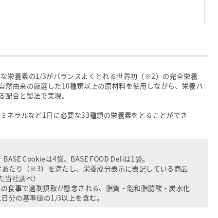
に必要な栄養素の1/3がバランスよくとれる世界初（※2）の完全栄養
自然由来の厳選した10種類以上の原材料を使用しながら、栄養バ
る配合と製法で実現。
ミネラルなど1日に必要な33種類の栄養素をとることができ
BASE Cookieは4袋、BASE FOOD Deliは1袋。
食あたり（※3）を満たし、栄養成分表示に表記している商品
した当社調べ）
、他の食事で過剰摂取が懸念される、脂質・飽和脂肪酸・炭水化
日分の基準値の1/3以上を含む。