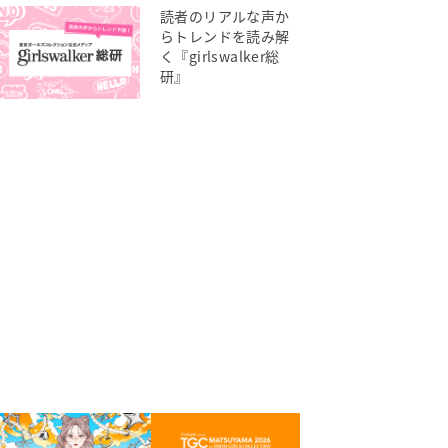
読者のリアルな声か
らトレンドを読み解
く『girlswalker総
研』