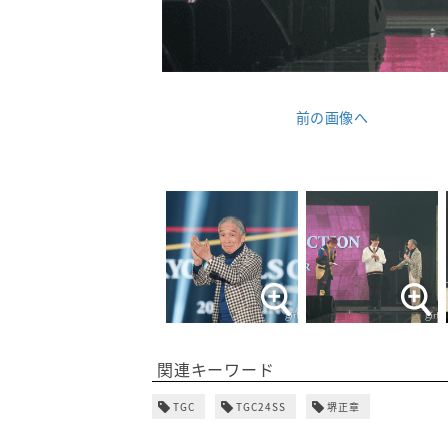
前の画像へ
関連キーワード
TGC
TGC24SS
堺正章