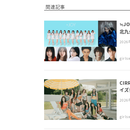
関連記事
≒J
北九州
202
girl
CI
イズ発
202
girl