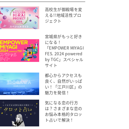
高校生が御殿場を変
える!!地域活性プロ
ジェクト
宮城県がもっと好き
になる！
「EMPOWER MIYAGI
FES. 2024 powered
by TGC」スペシャル
サイト
都心からアクセスも
良く、自然がいっぱ
い！「江戸川区」の
魅力を発信！
気になる恋の行方
は？さまざまな恋の
お悩み本格的タロッ
ト占いで解決！