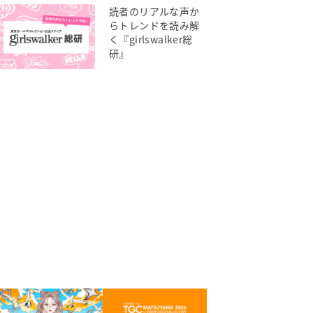
読者のリアルな声か
らトレンドを読み解
く『girlswalker総
研』