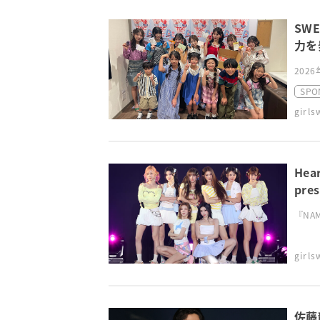
SW
力を
2026
SPO
girl
He
pre
『NAMI
girl
佐藤