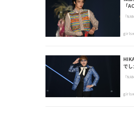
「A
TGC
『NAMI
girl
HI
でしか
『NAMI
girl