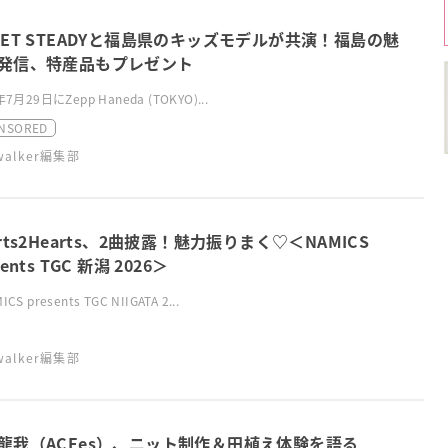
EET STEADYと福島県のキッズモデルが共演！福島の魅
発信、特産品もプレゼント
年7月29日にZepp Haneda (TOKYO)...
NSORED
swalker編集部
arts2Hearts、2曲披露！魅力振りまく♡＜NAMICS
sents TGC 新潟 2026＞
CS presents TGC NIIGATA 2...
swalker編集部
⿓我（ACEes）、ニット制作＆田植え体験を語る